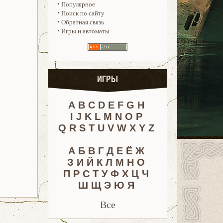
·
Популярное
·
Поиск по сайту
·
Обратная связь
·
Игры и автоматы
ИГРЫ
A
B
C
D
E
F
G
H
I
J
K
L
M
N
O
P
Q
R
S
T
U
V
W
X
Y
Z
А
Б
В
Г
Д
Е
Ё
Ж
З
И
Й
К
Л
М
Н
О
П
Р
С
Т
У
Ф
Х
Ц
Ч
Ш
Щ
Э
Ю
Я
Все