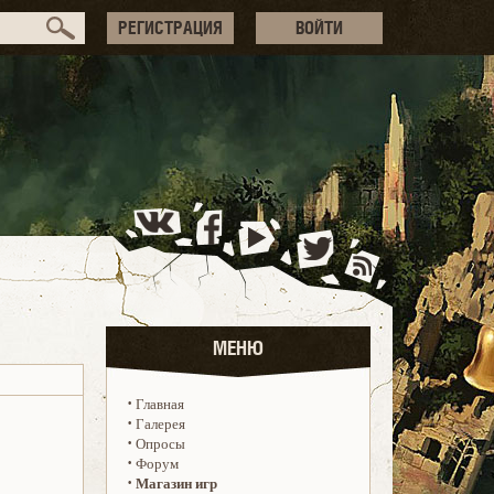
РЕГИСТРАЦИЯ
ВОЙТИ
МЕНЮ
·
Главная
·
Галерея
·
Опросы
·
Форум
·
Магазин игр