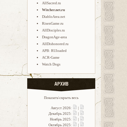
AllSacred.ru
Witcher.net.ru
DiabloArea.net
RisenGame.ru
AllDisciples.ru
DragonAge-area
AllDishonored.ru
APB: RUloaded
ACR-Game
Watch Dogs
АРХИВ
Показать\скрыть весь
Август 2026:
|
Декабрь 2025:
|
Ноябрь 2025:
|
Октябрь 2025:
|