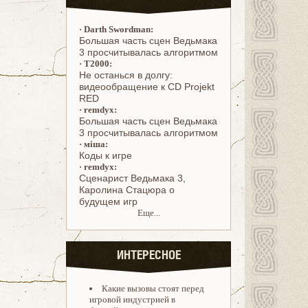
·
Darth Swordman:
Большая часть сцен Ведьмака
3 просчитывалась алгоритмом
·
T2000:
Не останься в долгу:
видеообращение к CD Projekt
RED
·
remdyx:
Большая часть сцен Ведьмака
3 просчитывалась алгоритмом
·
міша:
Коды к игре
·
remdyx:
Cценарист Ведьмака 3,
Каролина Стацюра о
будущем игр
Еще...
ИНТЕРЕСНОЕ
Какие вызовы стоят перед
игровой индустрией в