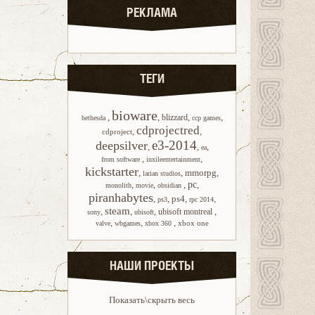
РЕКЛАМА
ТЕГИ
bioware
,
,
,
,
blizzard
bethesda
ccp games
cdprojectred
,
,
cdproject
e3-2014
deepsilver
,
,
,
ea
,
,
from software
inxileentertainment
kickstarter
,
,
mmorpg
,
larian studios
,
,
,
pc
,
monolith
movie
obsidian
piranhabytes
,
,
ps4
,
,
ps3
rpc 2014
steam
,
,
,
,
ubisoft montreal
sony
ubisoft
,
,
,
xbox one
valve
wbgames
xbox 360
НАШИ ПРОЕКТЫ
Показать\скрыть весь