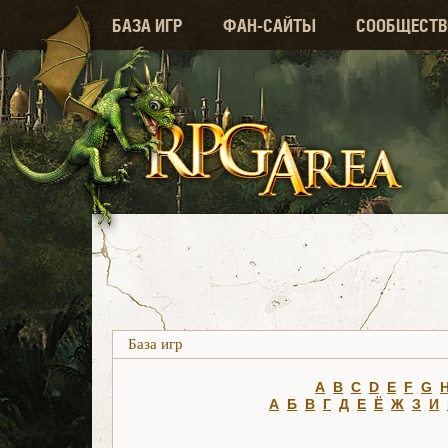
БАЗА ИГР
ФАН-САЙТЫ
СООБЩЕСТВ
База игр
A
B
C
D
E
F
G
А
Б
В
Г
Д
Е
Ё
Ж
З
И