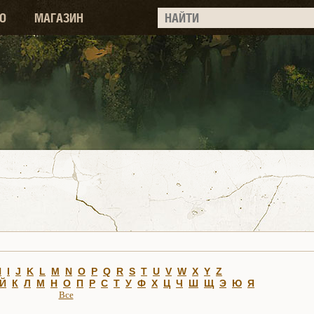
О
МАГАЗИН
H
I
J
K
L
M
N
O
P
Q
R
S
T
U
V
W
X
Y
Z
Й
К
Л
М
Н
О
П
Р
С
Т
У
Ф
Х
Ц
Ч
Ш
Щ
Э
Ю
Я
Все