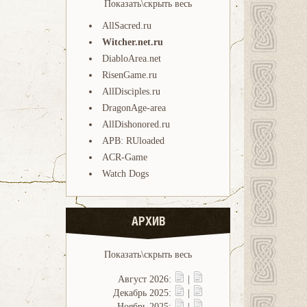
Показать\скрыть весь
AllSacred.ru
Witcher.net.ru
DiabloArea.net
RisenGame.ru
AllDisciples.ru
DragonAge-area
AllDishonored.ru
APB: RUloaded
ACR-Game
Watch Dogs
АРХИВ
Показать\скрыть весь
Август 2026:
|
Декабрь 2025:
|
Ноябрь 2025:
|