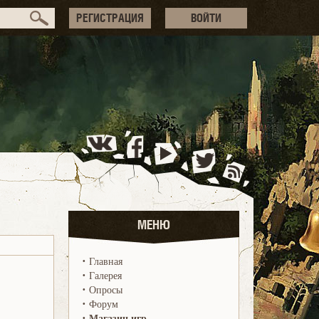
РЕГИСТРАЦИЯ
ВОЙТИ
МЕНЮ
·
Главная
·
Галерея
·
Опросы
·
Форум
·
Магазин игр