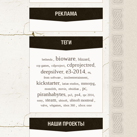
РЕКЛАМА
ТЕГИ
bioware
,
,
,
blizzard
bethesda
cdprojectred
,
,
,
cdproject
ccp games
e3-2014
deepsilver
,
,
,
ea
,
,
from software
inxileentertainment
kickstarter
,
,
mmorpg
,
larian studios
,
,
,
pc
,
monolith
movie
obsidian
piranhabytes
,
,
ps4
,
,
ps3
rpc 2014
steam
,
,
,
,
ubisoft montreal
sony
ubisoft
,
,
,
xbox one
valve
wbgames
xbox 360
НАШИ ПРОЕКТЫ