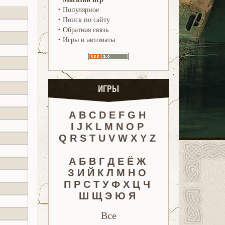
·
Популярное
·
Поиск по сайту
·
Обратная связь
·
Игры и автоматы
ИГРЫ
A
B
C
D
E
F
G
H
I
J
K
L
M
N
O
P
Q
R
S
T
U
V
W
X
Y
Z
А
Б
В
Г
Д
Е
Ё
Ж
З
И
Й
К
Л
М
Н
О
П
Р
С
Т
У
Ф
Х
Ц
Ч
Ш
Щ
Э
Ю
Я
Все