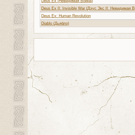
Deus Ex (Невидимая Война)
Deus Ex II: Invisible War (Дэус Экс II: Невидимая 
Deus Ex: Human Revolution
Diablo (Дьябло)