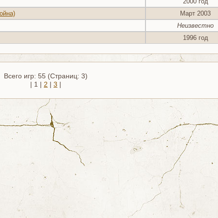
2000 год
Война)
Март 2003
Неизвестно
1996 год
Всего игр: 55 (Страниц: 3)
| 1 |
2
|
3
|