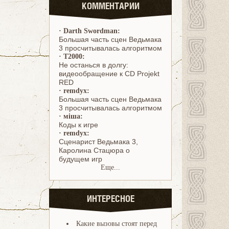
КОММЕНТАРИИ
·
Darth Swordman:
Большая часть сцен Ведьмака
3 просчитывалась алгоритмом
·
T2000:
Не останься в долгу:
видеообращение к CD Projekt
RED
·
remdyx:
Большая часть сцен Ведьмака
3 просчитывалась алгоритмом
·
міша:
Коды к игре
·
remdyx:
Cценарист Ведьмака 3,
Каролина Стацюра о
будущем игр
Еще...
ИНТЕРЕСНОЕ
Какие вызовы стоят перед