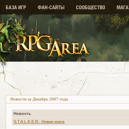
БАЗА ИГР
ФАН-САЙТЫ
СООБЩЕСТВО
МАГА
Новости за Декабрь 2007 года
Новость
S.T.A.L.K.E.R.: Новая книга