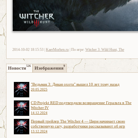
2014-10-02 18:15:53 |
KaerMorhen.ru
| По игре:
Witcher 3: Wild Hunt, The
526
9
Новости
Изображения
"Ведьмак 3: Дикая охота" вышел 10 лет тому назад
20.05.2025
CD Projekt RED подтвердили возвращение Геральта в The
Witcher IV
14.12.2024
Первый трейлер The Witcher 4 — Цири начинает свою
собственную сагу, разработчики рассказывают об игр
13.12.2024