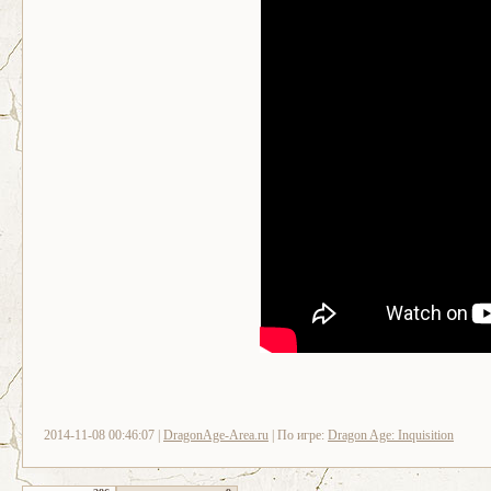
2014-11-08 00:46:07 |
DragonAge-Area.ru
| По игре:
Dragon Age: Inquisition