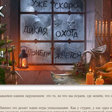
ываемое нашим окружением: это то, во что мы играем, где живём, что 
Именно это делает наши игры уникальными. Как у студии, у нас одна м
тим создавать головокружительные взрослые истории для всемирной ауди