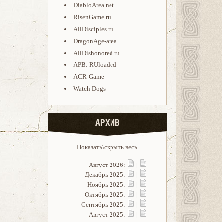
DiabloArea.net
RisenGame.ru
AllDisciples.ru
DragonAge-area
AllDishonored.ru
APB: RUloaded
ACR-Game
Watch Dogs
АРХИВ
Показать\скрыть весь
Август 2026:
|
Декабрь 2025:
|
Ноябрь 2025:
|
Октябрь 2025:
|
Сентябрь 2025:
|
Август 2025:
|