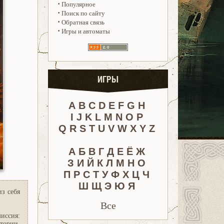
·
Популярное
·
Поиск по сайту
·
Обратная связь
·
Игры и автоматы
ИГРЫ
A
B
C
D
E
F
G
H
I
J
K
L
M
N
O
P
Q
R
S
T
U
V
W
X
Y
Z
А
Б
В
Г
Д
Е
Ё
Ж
З
И
Й
К
Л
М
Н
О
П
Р
С
Т
У
Ф
Х
Ц
Ч
Ш
Щ
Э
Ю
Я
из себя
Все
иссия:
тории,