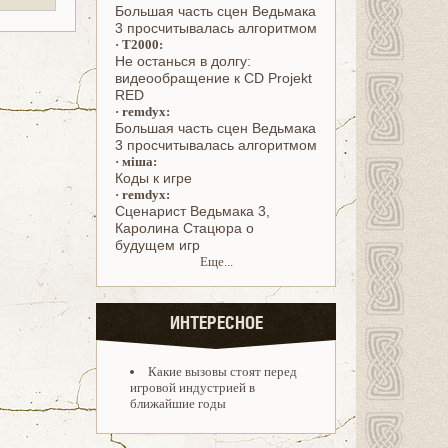
Большая часть сцен Ведьмака
3 просчитывалась алгоритмом
·
T2000:
Не останься в долгу:
видеообращение к CD Projekt
RED
·
remdyx:
Большая часть сцен Ведьмака
3 просчитывалась алгоритмом
·
міша:
Коды к игре
·
remdyx:
Cценарист Ведьмака 3,
Каролина Стацюра о
будущем игр
Еще...
ИНТЕРЕСНОЕ
Какие вызовы стоят перед
игровой индустрией в
ближайшие годы