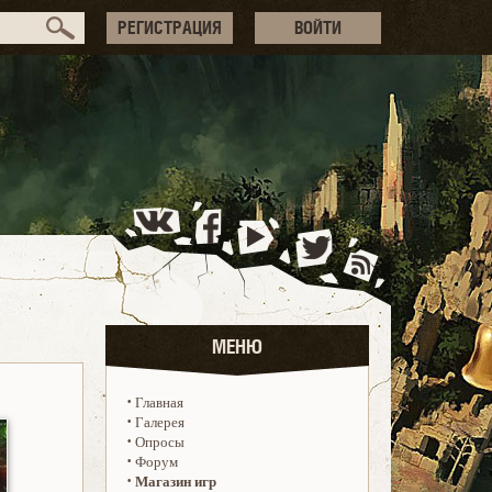
РЕГИСТРАЦИЯ
ВОЙТИ
МЕНЮ
·
Главная
·
Галерея
·
Опросы
·
Форум
·
Магазин игр