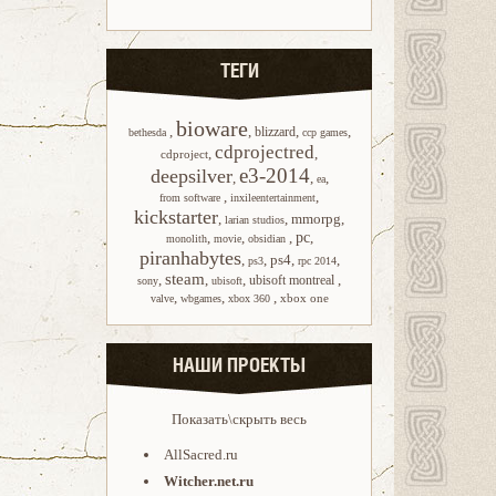
ТЕГИ
bioware
,
,
,
,
blizzard
bethesda
ccp games
cdprojectred
,
,
cdproject
e3-2014
deepsilver
,
,
,
ea
,
,
from software
inxileentertainment
kickstarter
,
,
mmorpg
,
larian studios
,
,
,
pc
,
monolith
movie
obsidian
piranhabytes
,
,
ps4
,
,
ps3
rpc 2014
steam
,
,
,
,
ubisoft montreal
sony
ubisoft
,
,
,
xbox one
valve
wbgames
xbox 360
НАШИ ПРОЕКТЫ
Показать\скрыть весь
AllSacred.ru
Witcher.net.ru