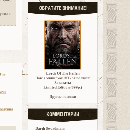
ОБРАТИТЕ ВНИМАНИЕ!
уюта и
Lords Of The Fallen
 The
Новая эпическая RPG от поляков!
Заказать:
Limited Edition (699р.)
ал о
Другие новинки
 получил
КОММЕНТАРИИ
·
Darth Swordman: