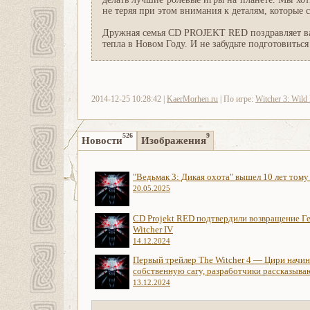
не теряя при этом внимания к деталям, которые с
Дружная семья CD PROJEKT RED поздравляет ва
тепла в Новом Году. И не забудьте подготовитьс
2014-12-25 10:28:42 |
KaerMorhen.ru
| По игре:
Witcher 3: Wild
526
9
Новости
Изображения
"Ведьмак 3: Дикая охота" вышел 10 лет тому
20.05.2025
CD Projekt RED подтвердили возвращение Ге
Witcher IV
14.12.2024
Первый трейлер The Witcher 4 — Цири начи
собственную сагу, разработчики рассказыва
13.12.2024