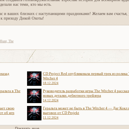
делали нас теми, кто мы есть.
с и ваших близких с наступающими праздниками! Желаем вам счастья, 
я к приходу Дикой Охоты!
 Hunt, The
 назад
CD Project Red опубликовала первый трек из ролика
Witcher 4
18.12.2024
ральта в The
Руководитель разработки игры The Witcher 4 рассказ
новых деталях дебютного трейлера
14.12.2024
нает свою
Геральта может не быть в The Witcher 4 — Даг Кокл
ют об игр
выговор от CD Projekt
11.12.2024
Показать еще