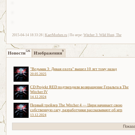
2015-04-14 18:33:28 |
KaerMorhen.ru
| По игре:
Witcher 3: Wild Hunt, The
526
9
Новости
Изображения
"Ведьмак 3: Дикая охота" вышел 10 лет тому назад
20.05.2025
CD Projekt RED подтвердили возвращение Геральта в The
Witcher IV
14.12.2024
Первый трейлер The Witcher 4 — Цири начинает свою
собственную сагу, разработчики рассказывают об игр
13.12.2024
Показ