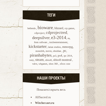
ТЕГИ
bioware
,
,
,
,
blizzard
bethesda
ccp games
cdprojectred
,
,
cdproject
e3-2014
deepsilver
,
,
,
ea
,
,
from software
inxileentertainment
kickstarter
,
,
mmorpg
,
larian studios
,
,
,
pc
,
monolith
movie
obsidian
piranhabytes
,
,
ps4
,
,
ps3
rpc 2014
steam
,
,
,
,
ubisoft montreal
sony
ubisoft
,
,
,
xbox one
valve
wbgames
xbox 360
НАШИ ПРОЕКТЫ
Показать\скрыть весь
AllSacred.ru
Witcher.net.ru