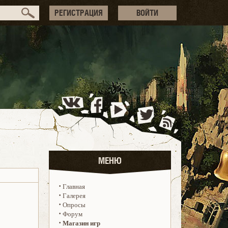
РЕГИСТРАЦИЯ
ВОЙТИ
МЕНЮ
·
Главная
·
Галерея
·
Опросы
·
Форум
·
Магазин игр