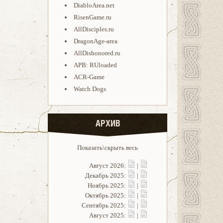
DiabloArea.net
RisenGame.ru
AllDisciples.ru
DragonAge-area
AllDishonored.ru
APB: RUloaded
ACR-Game
Watch Dogs
АРХИВ
Показать\скрыть весь
Август 2026:
|
Декабрь 2025:
|
Ноябрь 2025:
|
Октябрь 2025:
|
Сентябрь 2025:
|
Август 2025:
|