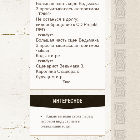
Большая часть сцен Ведьмака
3 просчитывалась алгоритмом
·
T2000:
Не останься в долгу:
видеообращение к CD Projekt
RED
·
remdyx:
Большая часть сцен Ведьмака
3 просчитывалась алгоритмом
·
міша:
Коды к игре
·
remdyx:
Cценарист Ведьмака 3,
Каролина Стацюра о
будущем игр
Еще...
ИНТЕРЕСНОЕ
Какие вызовы стоят перед
игровой индустрией в
ближайшие годы