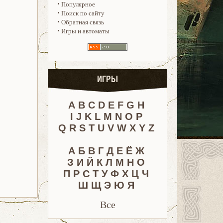
·
Популярное
·
Поиск по сайту
·
Обратная связь
·
Игры и автоматы
ИГРЫ
A
B
C
D
E
F
G
H
I
J
K
L
M
N
O
P
Q
R
S
T
U
V
W
X
Y
Z
А
Б
В
Г
Д
Е
Ё
Ж
З
И
Й
К
Л
М
Н
О
П
Р
С
Т
У
Ф
Х
Ц
Ч
Ш
Щ
Э
Ю
Я
Все