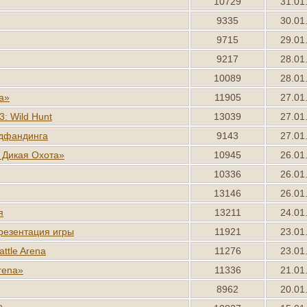
10729
31.01
9335
30.01
9715
29.01
9217
28.01
10089
28.01
а»
11905
27.01
3: Wild Hunt
13039
27.01
удфандинга
9143
27.01
: Дикая Охота»
10945
26.01
10336
26.01
13146
26.01
я
13211
24.01
резентация игры
11921
23.01
ttle Arena
11276
23.01
rena»
11336
21.01
8962
20.01