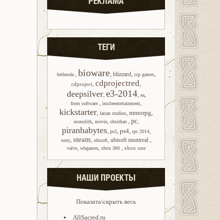
РЕКЛАМА
ТЕГИ
bioware
,
,
,
,
blizzard
bethesda
ccp games
cdprojectred
,
,
cdproject
e3-2014
deepsilver
,
,
,
ea
,
,
from software
inxileentertainment
kickstarter
,
,
mmorpg
,
larian studios
,
,
,
pc
,
monolith
movie
obsidian
piranhabytes
,
,
ps4
,
,
ps3
rpc 2014
steam
,
,
,
,
ubisoft montreal
sony
ubisoft
,
,
,
xbox one
valve
wbgames
xbox 360
НАШИ ПРОЕКТЫ
Показать\скрыть весь
AllSacred.ru