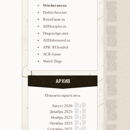
Witcher.net.ru
DiabloArea.net
RisenGame.ru
AllDisciples.ru
DragonAge-area
AllDishonored.ru
APB: RUloaded
ACR-Game
Watch Dogs
АРХИВ
Показать\скрыть весь
Август 2026:
|
Декабрь 2025:
|
Ноябрь 2025:
|
Октябрь 2025:
|
Сентябрь 2025:
|