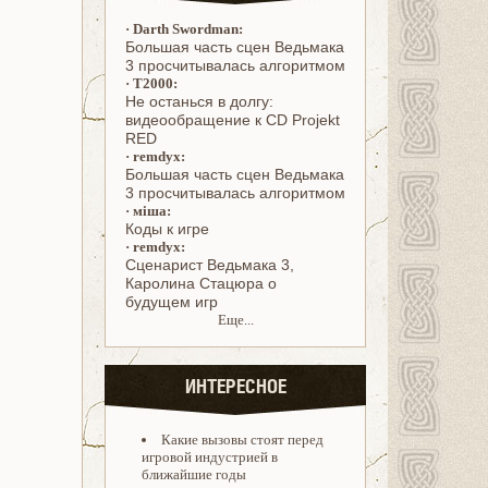
·
Darth Swordman:
Большая часть сцен Ведьмака
3 просчитывалась алгоритмом
·
T2000:
Не останься в долгу:
видеообращение к CD Projekt
RED
·
remdyx:
Большая часть сцен Ведьмака
3 просчитывалась алгоритмом
·
міша:
Коды к игре
·
remdyx:
Cценарист Ведьмака 3,
Каролина Стацюра о
будущем игр
Еще...
ИНТЕРЕСНОЕ
Какие вызовы стоят перед
игровой индустрией в
ближайшие годы