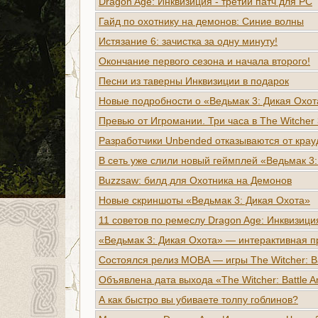
Dragon Age: Инквизиция - третий патч для PC
Гайд по охотнику на демонов: Синие волны
Истязание 6: зачистка за одну минуту!
Окончание первого сезона и начала второго!
Песни из таверны Инквизиции в подарок
Новые подробности о «Ведьмак 3: Дикая Охот
Превью от Игромании. Три часа в The Witcher 
Разработчики Unbended отказываются от кра
В сеть уже слили новый геймплей «Ведьмак 3
Buzzsaw: билд для Охотника на Демонов
Новые скриншоты «Ведьмак 3: Дикая Охота»
11 советов по ремеслу Dragon Age: Инквизици
«Ведьмак 3: Дикая Охота» — интерактивная п
Состоялся релиз МОВА — игры The Witcher: Ba
Объявлена дата выхода «The Witcher: Battle A
А как быстро вы убиваете толпу гоблинов?