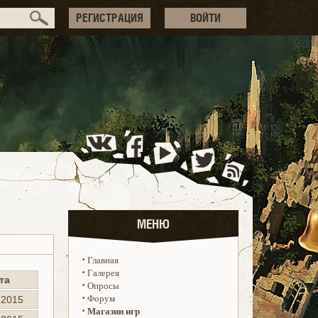
РЕГИСТРАЦИЯ
ВОЙТИ
МЕНЮ
·
Главная
·
Галерея
та
·
Опросы
·
Форум
.2015
·
Магазин игр