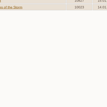
3
10827
15.01
s of the Storm
10023
14.01