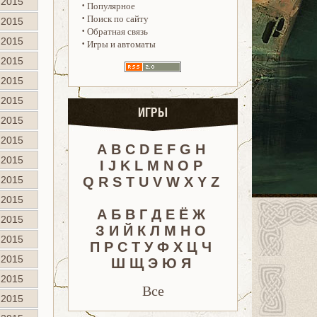
.2015
·
Популярное
·
Поиск по сайту
.2015
·
Обратная связь
.2015
·
Игры и автоматы
.2015
.2015
.2015
ИГРЫ
.2015
.2015
A
B
C
D
E
F
G
H
.2015
I
J
K
L
M
N
O
P
.2015
Q
R
S
T
U
V
W
X
Y
Z
.2015
А
Б
В
Г
Д
Е
Ё
Ж
.2015
З
И
Й
К
Л
М
Н
О
.2015
П
Р
С
Т
У
Ф
Х
Ц
Ч
.2015
Ш
Щ
Э
Ю
Я
.2015
Все
.2015