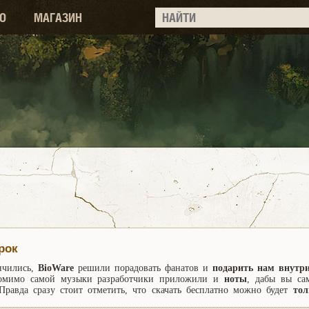
О
МАГАЗИН
рок
ончились,
BioWare
решили порадовать фанатов и
подарить нам внутр
помимо самой музыки разработчики приложили и
ноты
, дабы вы са
равда сразу стоит отметить, что скачать бесплатно можно будет
тол