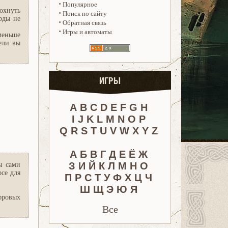
·
Популярное
охнуть
·
Поиск по сайту
рды не
·
Обратная связь
·
Игры и автоматы
 меньше
ели вы
ИГРЫ
A
B
C
D
E
F
G
H
I
J
K
L
M
N
O
P
Q
R
S
T
U
V
W
X
Y
Z
А
Б
В
Г
Д
Е
Ё
Ж
З
И
Й
К
Л
М
Н
О
ы сами
се для
П
Р
С
Т
У
Ф
Х
Ц
Ч
Ш
Щ
Э
Ю
Я
фровых
Все