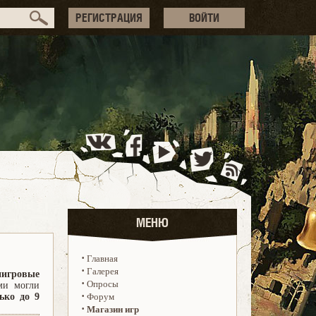
РЕГИСТРАЦИЯ
ВОЙТИ
МЕНЮ
·
Главная
·
Галерея
иигровые
·
Опросы
ми могли
·
ько до 9
Форум
·
Магазин игр