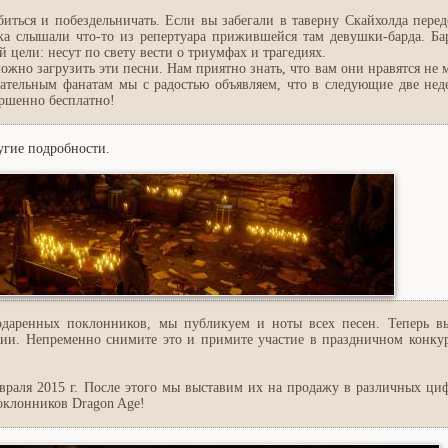
ться и побездельничать. Если вы забегали в таверну Скайхолда перед
яка слышали что-то из репертуара прижившейся там девушки-барда. Ба
й цели: несут по свету вести о триумфах и трагедиях.
ожно загрузить эти песни. Нам приятно знать, что вам они нравятся не
чательным фанатам мы с радостью объявляем, что в следующие две нед
ершенно бесплатно!
ругие подробности.
одаренных поклонников, мы публикуем и ноты всех песен. Теперь в
ии. Непременно снимите это и примите участие в праздничном конкур
евраля 2015 г. После этого мы выставим их на продажу в различных ци
оклонников Dragon Age!