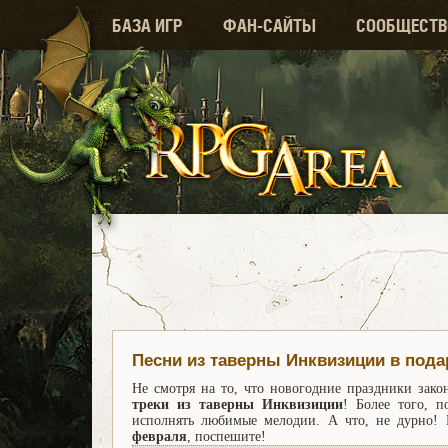
БАЗА ИГР
ФАН-САЙТЫ
СООБЩЕСТВ
Песни из таверны Инквизиции в пода
Не смотря на то, что новогодние праздники зак
треки из таверны Инквизиции
! Более того, 
исполнять любимые мелодии. А что, не дурно! П
февраля
, поспешите!