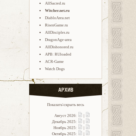
AllSacred.ru
Witcher.net.ru
DiabloArea.net
RisenGame.ru
AllDisciples.ru
DragonAge-area
AllDishonored.ru
APB: RUloaded
ACR-Game
Watch Dogs
АРХИВ
Показать\скрыть весь
Август 2026:
|
Декабрь 2025:
|
Ноябрь 2025:
|
Октябрь 2025:
|