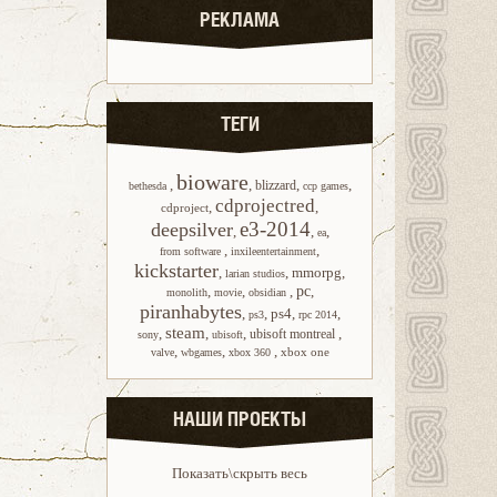
РЕКЛАМА
ТЕГИ
bioware
,
,
,
,
blizzard
bethesda
ccp games
cdprojectred
,
,
cdproject
e3-2014
deepsilver
,
,
,
ea
,
,
from software
inxileentertainment
kickstarter
,
,
mmorpg
,
larian studios
,
,
,
pc
,
monolith
movie
obsidian
piranhabytes
,
,
ps4
,
,
ps3
rpc 2014
steam
,
,
,
,
ubisoft montreal
sony
ubisoft
,
,
,
xbox one
valve
wbgames
xbox 360
НАШИ ПРОЕКТЫ
Показать\скрыть весь