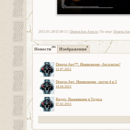
2015-01-28 02:00:13 |
DragonAge-Area.ru
| По игре:
Dragon Age:
286
9
Новости
Изображения
Dragon Age™: Инквизиция - бесплатно!
22.07.2015
Dragon Age: Инквизиция - патчи 4 и 5
18.04.2015
Видео: Выживание в Тедаса
07.02.2015