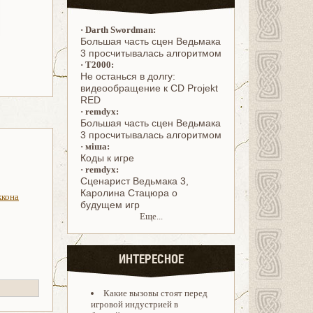
·
Darth Swordman:
Большая часть сцен Ведьмака
3 просчитывалась алгоритмом
·
T2000:
Не останься в долгу:
видеообращение к CD Projekt
RED
·
remdyx:
Большая часть сцен Ведьмака
3 просчитывалась алгоритмом
·
міша:
Коды к игре
·
remdyx:
Cценарист Ведьмака 3,
Каролина Стацюра о
ккона
будущем игр
Еще...
ИНТЕРЕСНОЕ
Какие вызовы стоят перед
игровой индустрией в