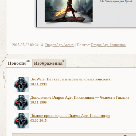
2015-07-22 00:24:14 |
DragonAge-Area.ru
| По игре:
Dragon Age: Inquisition
286
9
Новости
Изображения
BioWare: Нет старым играм на новых консолях
30.11.1999
Дополнение Dragon Age: Инквизиция — Челюсти Гаккона
30.11.1999
Полное прохождение Dragon Age: Инквизиция
03.02.2015