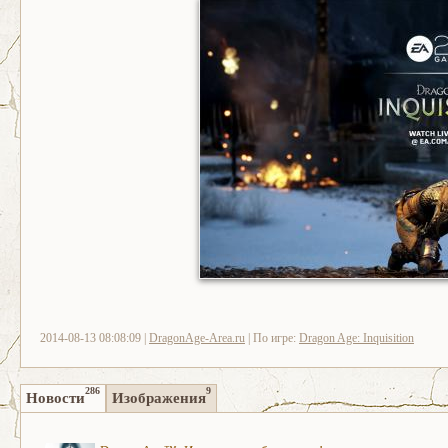
2014-08-13 08:08:09 |
DragonAge-Area.ru
| По игре:
Dragon Age: Inquisition
286
9
Новости
Изображения