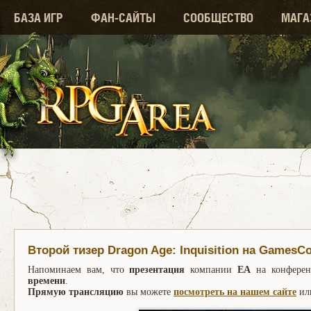
БАЗА ИГР
ФАН-САЙТЫ
СООБЩЕСТВО
МАГА
Второй тизер Dragon Age: Inquisition на GamesC
Напоминаем вам, что
презентация
компании
EA
на конфере
времени
.
Прямую трансляцию
вы можете
посмотреть на нашем сайте
ил