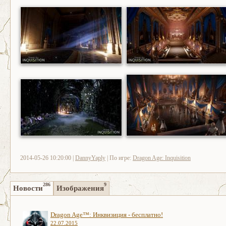
2014-05-26 10:20:00 |
DannyYaply
| По игре:
Dragon Age: Inquisition
286
9
Новости
Изображения
Dragon Age™: Инквизиция - бесплатно!
22.07.2015