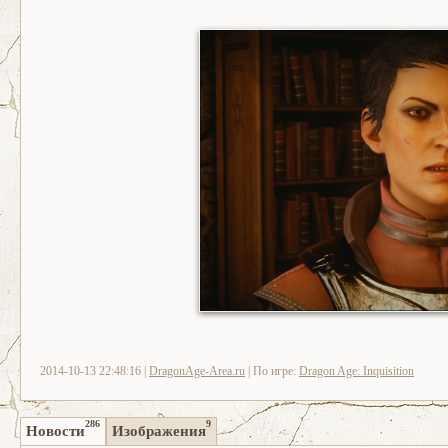
2014-10-13 22:48:16 |
DragonAge-Area.ru
| По игре:
Dragon Age: Inquisition
286
9
Новости
Изображения