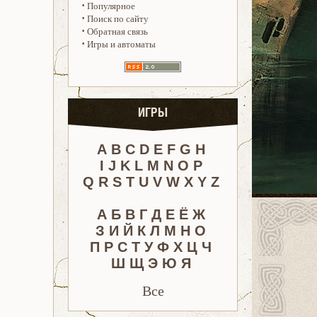
·
Популярное
·
Поиск по сайту
·
Обратная связь
·
Игры и автоматы
ИГРЫ
A
B
C
D
E
F
G
H
I
J
K
L
M
N
O
P
Q
R
S
T
U
V
W
X
Y
Z
А
Б
В
Г
Д
Е
Ё
Ж
З
И
Й
К
Л
М
Н
О
П
Р
С
Т
У
Ф
Х
Ц
Ч
Ш
Щ
Э
Ю
Я
Все