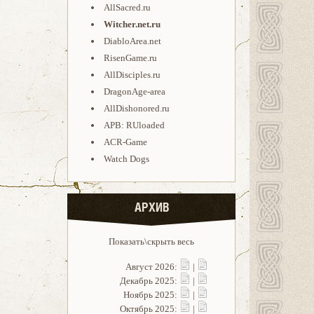
AllSacred.ru
Witcher.net.ru
DiabloArea.net
RisenGame.ru
AllDisciples.ru
DragonAge-area
AllDishonored.ru
APB: RUloaded
ACR-Game
Watch Dogs
АРХИВ
Показать\скрыть весь
Август 2026:
|
Декабрь 2025:
|
Ноябрь 2025:
|
Октябрь 2025:
|