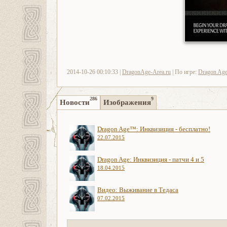
2014-10-26 00:10:33 |
DragonAge-Area.ru
| По игре:
Dragon Age:
286
9
Новости
Изображения
Dragon Age™: Инквизиция - бесплатно!
22.07.2015
Dragon Age: Инквизиция - патчи 4 и 5
18.04.2015
Видео: Выживание в Тедаса
07.02.2015