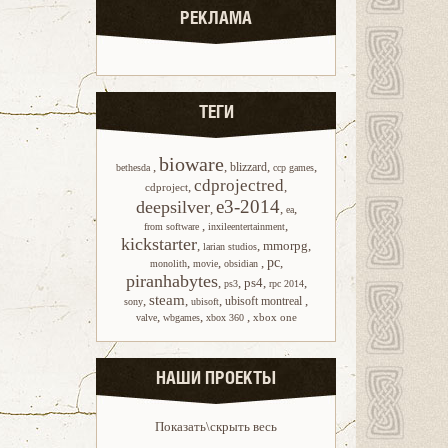
РЕКЛАМА
ТЕГИ
bioware
,
,
,
,
blizzard
bethesda
ccp games
cdprojectred
,
,
cdproject
e3-2014
deepsilver
,
,
,
ea
,
,
from software
inxileentertainment
kickstarter
,
,
mmorpg
,
larian studios
,
,
,
pc
,
monolith
movie
obsidian
piranhabytes
,
,
ps4
,
,
ps3
rpc 2014
steam
,
,
,
,
ubisoft montreal
sony
ubisoft
,
,
,
xbox one
valve
wbgames
xbox 360
НАШИ ПРОЕКТЫ
Показать\скрыть весь