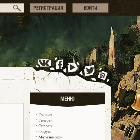
РЕГИСТРАЦИЯ
ВОЙТИ
МЕНЮ
·
Главная
·
Галерея
·
Опросы
·
Форум
·
Магазин игр