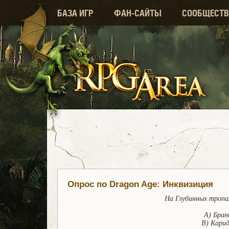
БАЗА ИГР
ФАН-САЙТЫ
СООБЩЕСТВ
Опрос по Dragon Age: Инквизиция
На Глубинных тропа
A) Бран
B) Кари