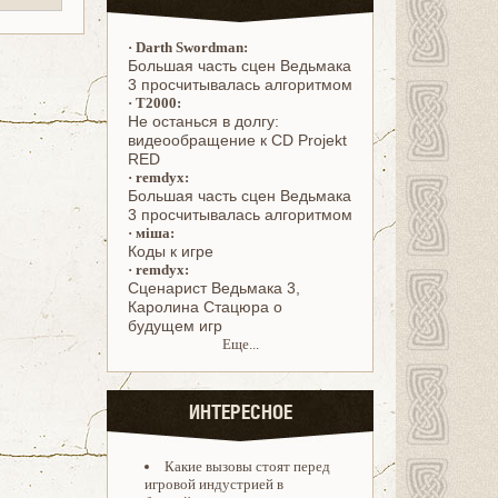
·
Darth Swordman:
Большая часть сцен Ведьмака
3 просчитывалась алгоритмом
·
T2000:
Не останься в долгу:
видеообращение к CD Projekt
RED
·
remdyx:
Большая часть сцен Ведьмака
3 просчитывалась алгоритмом
·
міша:
Коды к игре
·
remdyx:
Cценарист Ведьмака 3,
Каролина Стацюра о
будущем игр
Еще...
ИНТЕРЕСНОЕ
Какие вызовы стоят перед
игровой индустрией в