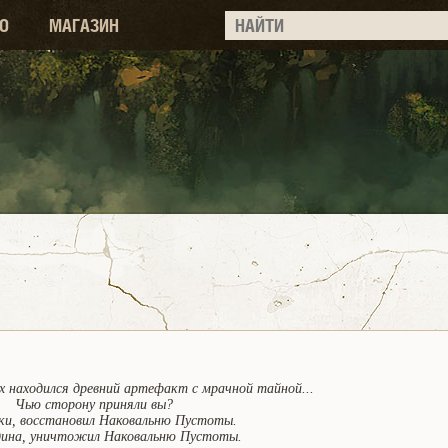
О
МАГАЗИН
х находился древний артефакт с мрачной тайной...
Чью сторону приняли вы?
ки, восстановил Наковальню Пустоты.
дина, уничтожил Наковальню Пустоты.