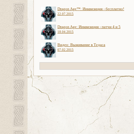
Dragon Age™: Инквизиция - бесплатно!
22.07.2015
Dragon Age: Инквизиция - патчи 4 и 5
18.04.2015
Видео: Выживание в Тедаса
07.02.2015