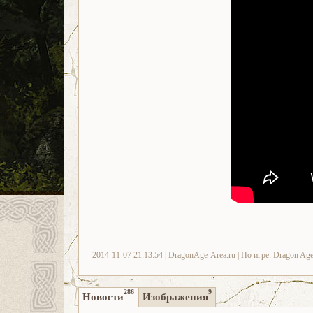
2014-11-07 21:13:54 |
DragonAge-Area.ru
| По игре:
Dragon Age:
286
9
Новости
Изображения