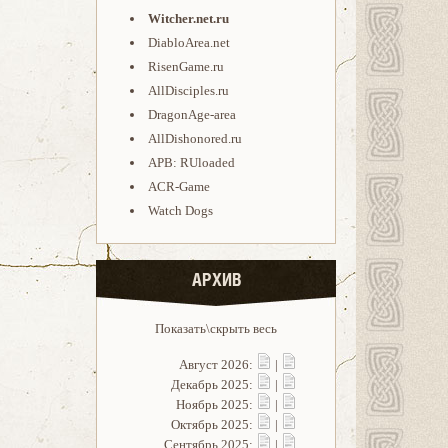
Witcher.net.ru
DiabloArea.net
RisenGame.ru
AllDisciples.ru
DragonAge-area
AllDishonored.ru
APB: RUloaded
ACR-Game
Watch Dogs
АРХИВ
Показать\скрыть весь
Август 2026:
|
Декабрь 2025:
|
Ноябрь 2025:
|
Октябрь 2025:
|
Сентябрь 2025:
|