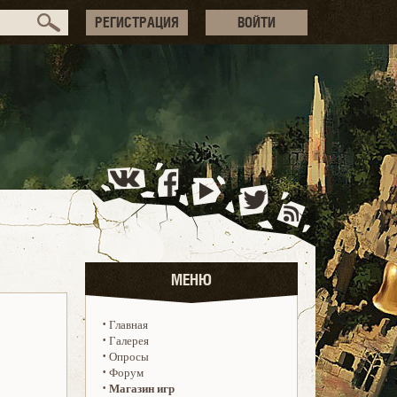
РЕГИСТРАЦИЯ
ВОЙТИ
МЕНЮ
·
Главная
·
Галерея
·
Опросы
·
Форум
·
Магазин игр