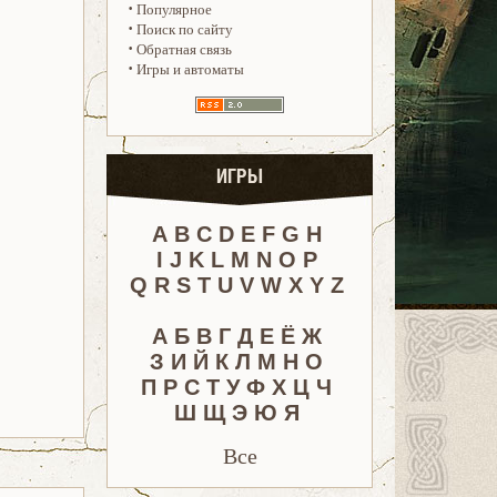
·
Популярное
·
Поиск по сайту
·
Обратная связь
·
Игры и автоматы
ИГРЫ
A
B
C
D
E
F
G
H
I
J
K
L
M
N
O
P
Q
R
S
T
U
V
W
X
Y
Z
А
Б
В
Г
Д
Е
Ё
Ж
З
И
Й
К
Л
М
Н
О
П
Р
С
Т
У
Ф
Х
Ц
Ч
Ш
Щ
Э
Ю
Я
Все