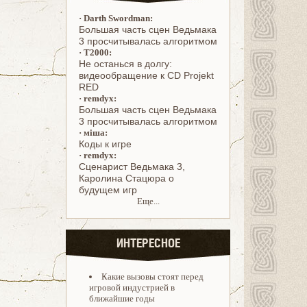
·
Darth Swordman:
Большая часть сцен Ведьмака
3 просчитывалась алгоритмом
·
T2000:
Не останься в долгу:
видеообращение к CD Projekt
RED
·
remdyx:
Большая часть сцен Ведьмака
3 просчитывалась алгоритмом
·
міша:
Коды к игре
·
remdyx:
Cценарист Ведьмака 3,
Каролина Стацюра о
будущем игр
Еще...
ИНТЕРЕСНОЕ
Какие вызовы стоят перед
игровой индустрией в
ближайшие годы