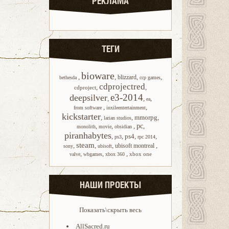
РЕКЛАМА
ТЕГИ
bioware
,
,
,
,
blizzard
bethesda
ccp games
cdprojectred
,
,
cdproject
e3-2014
deepsilver
,
,
,
ea
,
,
from software
inxileentertainment
kickstarter
,
,
mmorpg
,
larian studios
,
,
,
pc
,
monolith
movie
obsidian
piranhabytes
,
,
ps4
,
,
ps3
rpc 2014
steam
,
,
,
,
ubisoft montreal
sony
ubisoft
,
,
,
xbox one
valve
wbgames
xbox 360
НАШИ ПРОЕКТЫ
Показать\скрыть весь
AllSacred.ru