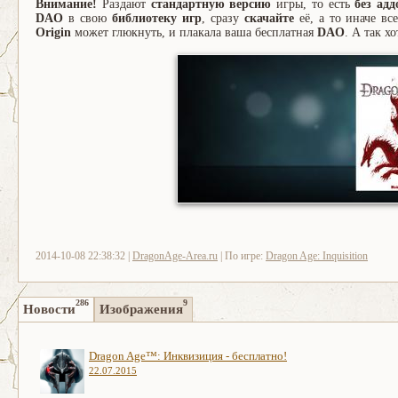
Внимание!
Раздают
стандартную версию
игры, то есть
без адд
DAO
в свою
библиотеку игр
, сразу
скачайте
её, а то иначе в
Origin
может глюкнуть, и плакала ваша бесплатная
DAO
. А так х
2014-10-08 22:38:32 |
DragonAge-Area.ru
| По игре:
Dragon Age: Inquisition
286
9
Новости
Изображения
Dragon Age™: Инквизиция - бесплатно!
22.07.2015