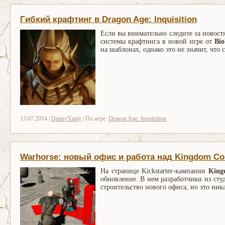
Гибкий крафтинг в Dragon Age: Inquisition
Если вы внимательно следите за новос
системы крафтинга в новой игре от
Bi
на шаблонах, однако это не значит, что 
13.07.2014 |
DannyYaply
| По игре:
Dragon Age: Inquisition
Warhorse: новый офис и работа над Kingdom C
На странице Kickstarter-кампании
King
обновление. В нем разработчики из ст
строительство нового офиса, но это ник