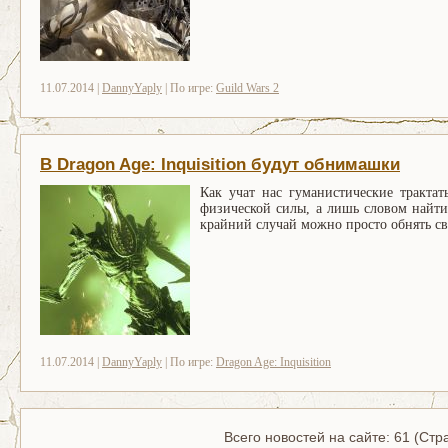
11.07.2014 |
DannyYaply
| По игре:
Guild Wars 2
В Dragon Age: Inquisition будут обнимашки
Как учат нас гуманистические тракт
физической силы, а лишь словом найти
крайний случай можно просто обнять св
11.07.2014 |
DannyYaply
| По игре:
Dragon Age: Inquisition
Всего новостей на сайте: 61 (Стр