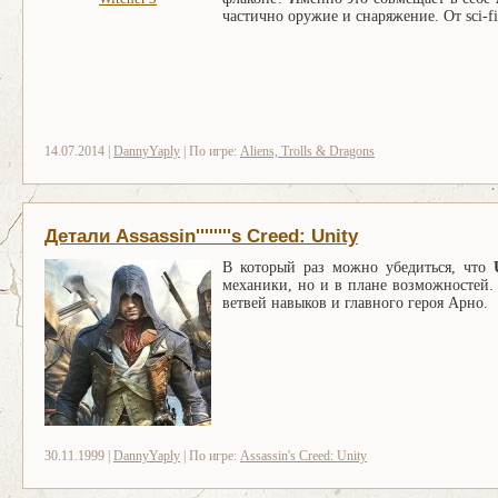
частично оружие и снаряжение. От sci-f
14.07.2014 |
DannyYaply
| По игре:
Aliens, Trolls & Dragons
Детали Assassin''''''''s Creed: Unity
В который раз можно убедиться, что
механики, но и в плане возможностей
ветвей навыков и главного героя Арно.
30.11.1999 |
DannyYaply
| По игре:
Assassin's Creed: Unity