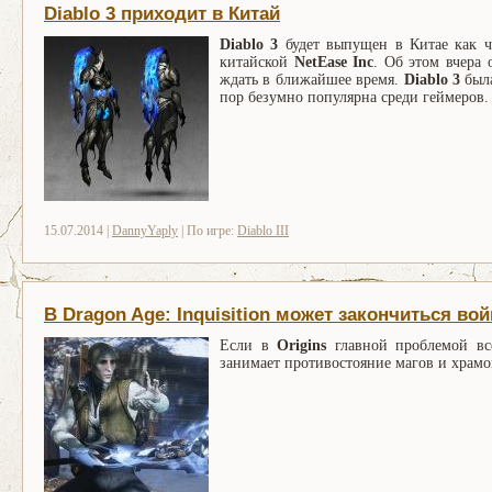
Diablo 3 приходит в Китай
Diablo 3
будет выпущен в Китае как ч
китайской
NetEase Inc
. Об этом вчера
ждать в ближайшее время.
Diablo 3
была
пор безумно популярна среди геймеров.
15.07.2014 |
DannyYaply
| По игре:
Diablo III
В Dragon Age: Inquisition может закончиться во
Если в
Origins
главной проблемой вс
занимает противостояние магов и храмо