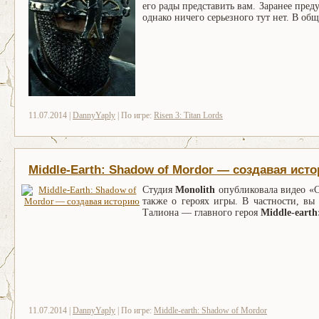
его рады представить вам. Заранее пред
однако ничего серьезного тут нет. В о
11.07.2014 |
DannyYaply
| По игре:
Risen 3: Titan Lords
Middle-Earth: Shadow of Mordor — создавая ист
Студия
Monolith
опубликовала видео «Со
также о героях игры. В частности, в
Талиона — главного героя
Middle-earth
11.07.2014 |
DannyYaply
| По игре:
Middle-earth: Shadow of Mordor