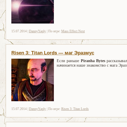
15.07.2014 |
DannyYaply
| По игре:
Mass Effect Next
Risen 3: Titan Lords — маг Эразмус
Если раньше
Piranha Bytes
рассказывал
начинается наше знакомство с мага Эра
15.07.2014 |
DannyYaply
| По игре:
Risen 3: Titan Lords