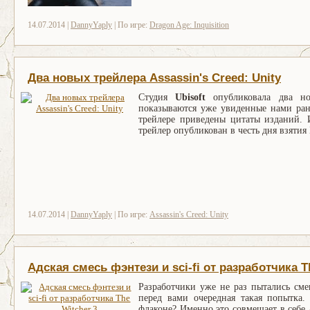
14.07.2014 |
DannyYaply
| По игре:
Dragon Age: Inquisition
Два новых трейлера Assassin's Creed: Unity
Студия
Ubisoft
опубликовала два н
показываются уже увиденные нами ране
трейлере приведены цитаты изданий.
трейлер опубликован в честь дня взятия
14.07.2014 |
DannyYaply
| По игре:
Assassin's Creed: Unity
Адская смесь фэнтези и sci-fi от разработчика T
Разработчики уже не раз пытались сме
перед вами очередная такая попытка. 
флаконе? Именно это совмещает в себе
A