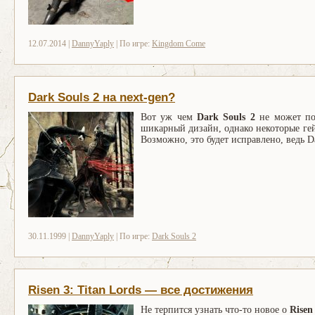
12.07.2014 |
DannyYaply
| По игре:
Kingdom Come
Dark Souls 2 на next-gen?
Вот уж чем
Dark Souls 2
не может пох
шикарный дизайн, однако некоторые гей
Возможно, это будет исправлено, ведь D
30.11.1999 |
DannyYaply
| По игре:
Dark Souls 2
Risen 3: Titan Lords — все достижения
Не терпится узнать что-то новое о
Risen