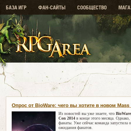
БАЗА ИГР
ФАН-САЙТЫ
СООБЩЕСТВО
МАГА
Опрос от BioWare: чего вы хотите в новом Mass 
Из новостей вы уже знаете, что
BioWar
Con 2014
в конце этого месяца. Однако,
фанаты. Уже сейчас команда запустила о
ожидания фанатов.