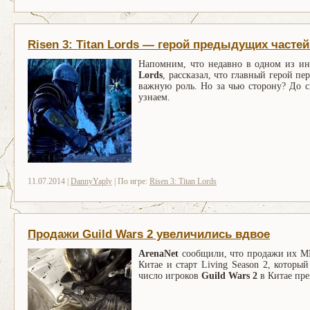
Risen 3: Titan Lords — герой предыдущих часте
Напомним, что недавно в одном из и
Lords
, рассказал, что главный герой пе
важную роль. Но за чью сторону? До с
узнаем.
11.07.2014 |
DannyYaply
| По игре:
Risen 3: Titan Lords
Продажи Guild Wars 2 увеличились вдвое
ArenaNet
сообщили, что продажи их MM
Китае и старт Living Season 2, которы
число игроков
Guild Wars 2
в Китае пр