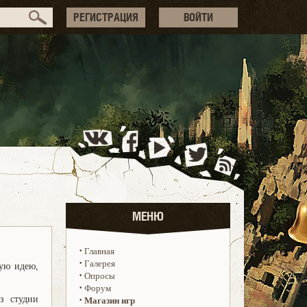
РЕГИСТРАЦИЯ
ВОЙТИ
МЕНЮ
·
Главная
·
Галерея
ную идею,
·
Опросы
·
Форум
з студии
·
Магазин игр