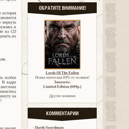
ОБРАТИТЕ ВНИМАНИЕ!
я история
тановится
е вернуть
ружаясь и
бят из CD
динить их
кам.
Lords Of The Fallen
Новая эпическая RPG от поляков!
ть особое
Заказать:
 В кадре
Limited Edition (699р.)
известных
запастись
Другие новинки
минуту на
!
КОММЕНТАРИИ
·
Darth Swordman:
ия увидят