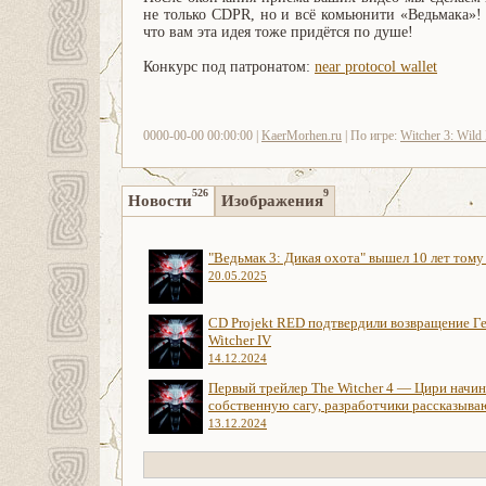
не только CDPR, но и всё комьюнити «Ведьмака»! 
что вам эта идея тоже придётся по душе!
Конкурс под патронатом:
near protocol wallet
0000-00-00 00:00:00 |
KaerMorhen.ru
| По игре:
Witcher 3: Wild
526
9
Новости
Изображения
"Ведьмак 3: Дикая охота" вышел 10 лет тому
20.05.2025
CD Projekt RED подтвердили возвращение Ге
Witcher IV
14.12.2024
Первый трейлер The Witcher 4 — Цири начи
собственную сагу, разработчики рассказыва
13.12.2024