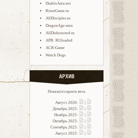
DiabloArea.net
RisenGame.ru
AllDisciples.ru
DragonAge-area
AllDishonored.ru
APB: RUloaded
ACR-Game
Watch Dogs
АРХИВ
Показать\скрыть весь
Август 2026:
|
Декабрь 2025:
|
Ноябрь 2025:
|
Октябрь 2025:
|
Сентябрь 2025:
|
Август 2025:
|