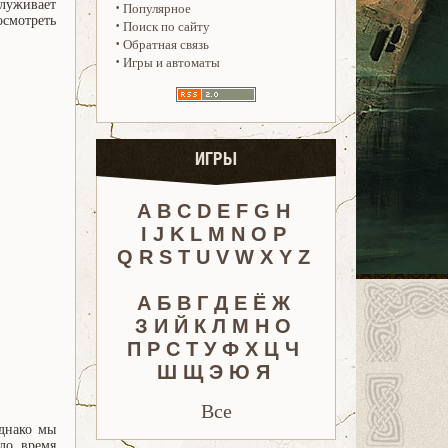
служивает
·
Популярное
осмотреть
·
Поиск по сайту
·
Обратная связь
·
Игры и автоматы
ИГРЫ
A
B
C
D
E
F
G
H
I
J
K
L
M
N
O
P
Q
R
S
T
U
V
W
X
Y
Z
А
Б
В
Г
Д
Е
Ё
Ж
З
И
Й
К
Л
М
Н
О
П
Р
С
Т
У
Ф
Х
Ц
Ч
Ш
Щ
Э
Ю
Я
Все
Однако мы
ло время