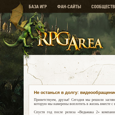
БАЗА ИГР
ФАН-САЙТЫ
СООБЩЕСТВ
Не останься в долгу: видеообращение
Приветствуем, друзья! Сегодня мы решили загля
которую мы намерены воплотить в жизнь вместе с 
Спустя год после релиза «Ведьмака 2» компани