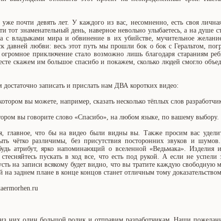
же почти девять лет. У каждого из вас, несомненно, есть своя лична
ти тот знаменательный день, наверное невольно улыбаетесь, а на душе с
ча с владыками мира и обвинение в их убийстве, мучительное желани
ск давней любви: весь этот путь мы прошли бок о бок с Геральтом, пог
о огромное приключение стало возможно лишь благодаря стараниям ре
месте скажем им большое спасибо и покажем, сколько людей смогло объе
ам достаточно записать и прислать нам ДВА коротких видео:
 котором вы можете, например, сказать несколько тёплых слов разработчи
отором вы говорите слово «Спасибо», на любом языке, по вашему выбору.
я, главное, что бы на видео были видны вы. Также просим вас удели
ыть чётко различимы, без присутствия посторонних звуков и шумов.
ибудь атрибут, ярко напоминающий о вселенной «Ведьмака». Изделия 
стесняйтесь пускать в ход все, что есть под рукой. А если не успели 
ть на записи всякому будет видно, что вы тратите каждую свободную 
 на заднем плане в конце концов станет отличным тому доказательством
aermorhen.ru
 из них один большой ролик и отправим разработчикам. Наши пожелан