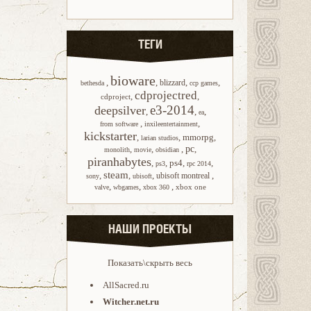
ТЕГИ
bioware
,
,
,
,
blizzard
bethesda
ccp games
cdprojectred
,
,
cdproject
e3-2014
deepsilver
,
,
,
ea
,
,
from software
inxileentertainment
kickstarter
,
,
mmorpg
,
larian studios
,
,
,
pc
,
monolith
movie
obsidian
piranhabytes
,
,
ps4
,
,
ps3
rpc 2014
steam
,
,
,
,
ubisoft montreal
sony
ubisoft
,
,
,
xbox one
valve
wbgames
xbox 360
НАШИ ПРОЕКТЫ
Показать\скрыть весь
AllSacred.ru
Witcher.net.ru