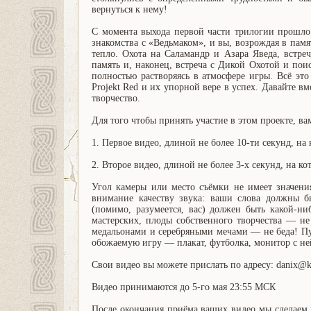
вернуться к нему!
С момента выхода первой части трилогии прошло у
знакомства с «Ведьмаком», и вы, возрождая в памя
тепло. Охота на Саламандр и Азара Яведа, встре
память и, наконец, встреча с Дикой Охотой и пои
полностью растворяясь в атмосфере игры. Всё эт
Projekt Red и их упорной вере в успех. Давайте в
творчество.
Для того чтобы принять участие в этом проекте, в
1. Первое видео, длиной не более 10-ти секунд, на
2. Второе видео, длиной не более 3-х секунд, на к
Угол камеры или место съёмки не имеет значени
внимание качеству звука: ваши слова должны б
(помимо, разумеется, вас) должен быть какой-н
мастерских, плоды собственного творчества — не 
медальонами и серебряными мечами — не беда! Пус
обожаемую игру — плакат, футболка, монитор с ней
Свои видео вы можете прислать по адресу: danix@k
Видео принимаются до 5-го мая 23:55 МСК
После окончания приёма ваших видео мы сделаем