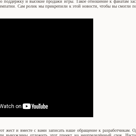
ую поддержку и высокие продажи игры. Такое отношение к фанатам за
симпатии. Сам ролик мы прикрепили к этой новости, чтобы вы смогли п
тот жест и вместе с вами записать наше обращение к разработчикам. 
ли вынуждены отложить этот проект на неопределённый срок. Наста