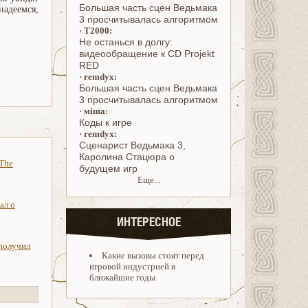
Большая часть сцен Ведьмака
надеемся,
3 просчитывалась алгоритмом
·
T2000:
Не останься в долгу:
видеообращение к CD Projekt
RED
·
remdyx:
Большая часть сцен Ведьмака
3 просчитывалась алгоритмом
·
міша:
Коды к игре
·
remdyx:
Cценарист Ведьмака 3,
Каролина Стацюра о
 The
будущем игр
Еще...
ал о
ИНТЕРЕСНОЕ
 получил
Какие вызовы стоят перед
игровой индустрией в
ближайшие годы