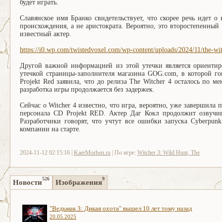
будет играть.
Славянское имя Бранко свидетельствует, что скорее речь идет о
происхождения, а не аристократа. Вероятно, это второстепенный
известный актер.
https://i0.wp.com/twistedvoxel.com/wp-content/uploads/2024/11/the-wit
Другой важной информацией из этой утечки является ориентир
утечкой страницы-заполнителя магазина GOG.com, в которой го
Projekt Red заявила, что до релиза The Witcher 4 осталось по м
разработка игры продолжается без задержек.
Сейчас о Witcher 4 известно, что игра, вероятно, уже завершил
персонала CD Projekt RED. Актер Даг Кокл продолжит озвучив
Разработчики говорят, что учтут все ошибки запуска Cyberpunk
компании на старте.
2024-11-12 02:15:16 |
KaerMorhen.ru
| По игре:
Witcher 3: Wild Hunt, The
526
9
Новости
Изображения
"Ведьмак 3: Дикая охота" вышел 10 лет тому назад
20.05.2025