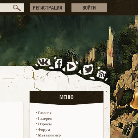
РЕГИСТРАЦИЯ
ВОЙТИ
МЕНЮ
·
Главная
·
Галерея
·
Опросы
·
Форум
·
Магазин игр