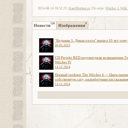
2014-08-14 16:52:23 |
KaerMorhen.ru
| По игре:
Witcher 3: Wild
526
9
Новости
Изображения
"Ведьмак 3: Дикая охота" вышел 10 лет тому
20.05.2025
CD Projekt RED подтвердили возвращение Ге
Witcher IV
14.12.2024
Первый трейлер The Witcher 4 — Цири начи
собственную сагу, разработчики рассказыва
13.12.2024