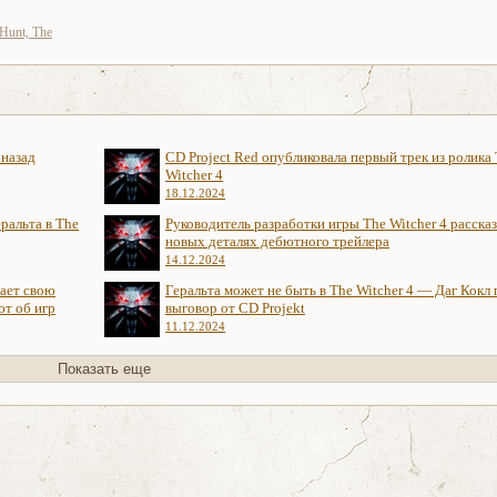
 Hunt, The
 назад
CD Project Red опубликовала первый трек из ролика
Witcher 4
18.12.2024
ральта в The
Руководитель разработки игры The Witcher 4 рассказ
новых деталях дебютного трейлера
14.12.2024
нает свою
Геральта может не быть в The Witcher 4 — Даг Кокл
ют об игр
выговор от CD Projekt
11.12.2024
Показать еще