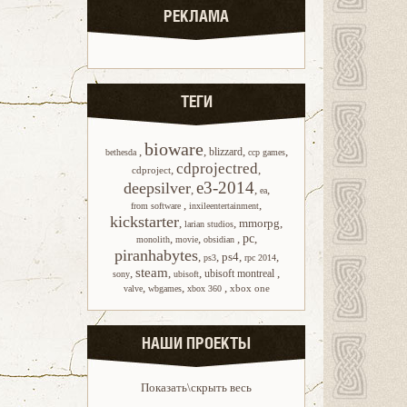
РЕКЛАМА
ТЕГИ
bioware
,
,
,
,
blizzard
bethesda
ccp games
cdprojectred
,
,
cdproject
e3-2014
deepsilver
,
,
,
ea
,
,
from software
inxileentertainment
kickstarter
,
,
mmorpg
,
larian studios
,
,
,
pc
,
monolith
movie
obsidian
piranhabytes
,
,
ps4
,
,
ps3
rpc 2014
steam
,
,
,
,
ubisoft montreal
sony
ubisoft
,
,
,
xbox one
valve
wbgames
xbox 360
НАШИ ПРОЕКТЫ
Показать\скрыть весь