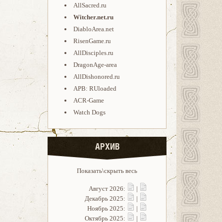
AllSacred.ru
Witcher.net.ru
DiabloArea.net
RisenGame.ru
AllDisciples.ru
DragonAge-area
AllDishonored.ru
APB: RUloaded
ACR-Game
Watch Dogs
АРХИВ
Показать\скрыть весь
Август 2026:
|
Декабрь 2025:
|
Ноябрь 2025:
|
Октябрь 2025:
|