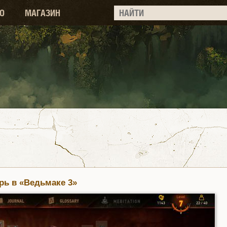
О
МАГАЗИН
рь в «Ведьмаке 3»