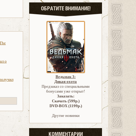
ОБРАТИТЕ ВНИМАНИЕ!
 The
ал о
Ведьмак 3:
 получил
Дикая охота
Предзаказ со специальными
бонусами уже открыт!
Заказать:
Скачать (599р.)
DVD-BOX (1199р.)
Другие новинки
КОММЕНТАРИИ