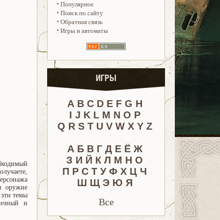
·
Популярное
·
Поиск по сайту
·
Обратная связь
·
Игры и автоматы
ИГРЫ
A
B
C
D
E
F
G
H
I
J
K
L
M
N
O
P
Q
R
S
T
U
V
W
X
Y
Z
А
Б
В
Г
Д
Е
Ё
Ж
З
И
Й
К
Л
М
Н
О
обходимый
П
Р
С
Т
У
Ф
Х
Ц
Ч
олучаете,
ерсонажа
Ш
Щ
Э
Ю
Я
и оружие
 эти темы
Все
тичный и