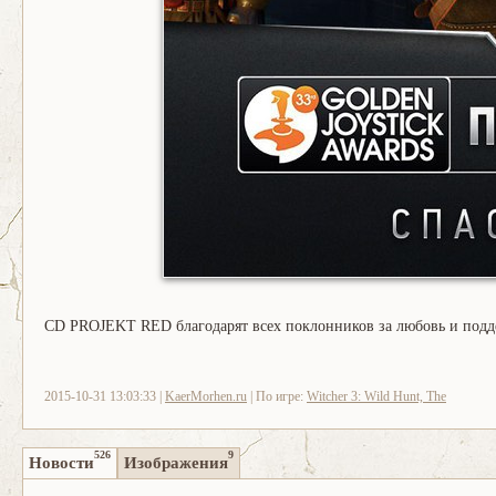
CD PROJEKT RED благодарят всех поклонников за любовь и подд
2015-10-31 13:03:33 |
KaerMorhen.ru
| По игре:
Witcher 3: Wild Hunt, The
526
9
Новости
Изображения