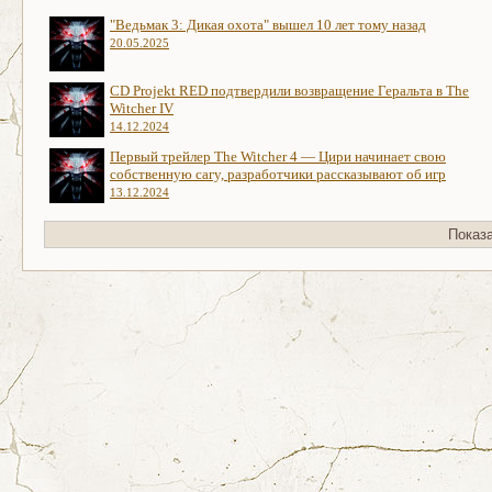
"Ведьмак 3: Дикая охота" вышел 10 лет тому назад
20.05.2025
CD Projekt RED подтвердили возвращение Геральта в The
Witcher IV
14.12.2024
Первый трейлер The Witcher 4 — Цири начинает свою
собственную сагу, разработчики рассказывают об игр
13.12.2024
Показ