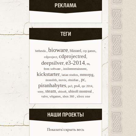
РЕКЛАМА
ТЕГИ
bioware
,
,
,
,
blizzard
bethesda
ccp games
cdprojectred
,
,
cdproject
e3-2014
deepsilver
,
,
,
ea
,
,
from software
inxileentertainment
kickstarter
,
,
mmorpg
,
larian studios
,
,
,
pc
,
monolith
movie
obsidian
piranhabytes
,
,
ps4
,
,
ps3
rpc 2014
steam
,
,
,
,
ubisoft montreal
sony
ubisoft
,
,
,
xbox one
valve
wbgames
xbox 360
НАШИ ПРОЕКТЫ
Показать\скрыть весь