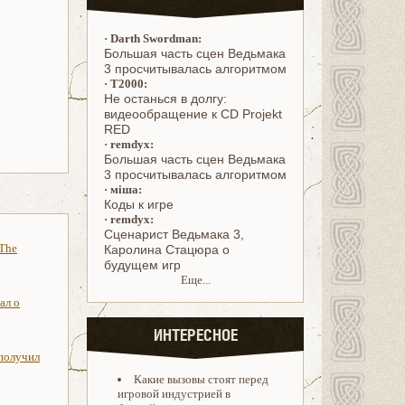
·
Darth Swordman:
Большая часть сцен Ведьмака
3 просчитывалась алгоритмом
·
T2000:
Не останься в долгу:
видеообращение к CD Projekt
RED
·
remdyx:
Большая часть сцен Ведьмака
3 просчитывалась алгоритмом
·
міша:
Коды к игре
·
remdyx:
Cценарист Ведьмака 3,
 The
Каролина Стацюра о
будущем игр
Еще...
ал о
ИНТЕРЕСНОЕ
 получил
Какие вызовы стоят перед
игровой индустрией в