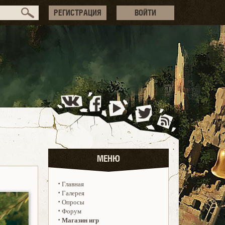
РЕГИСТРАЦИЯ
ВОЙТИ
МЕНЮ
·
Главная
·
Галерея
·
Опросы
·
Форум
·
Магазин игр