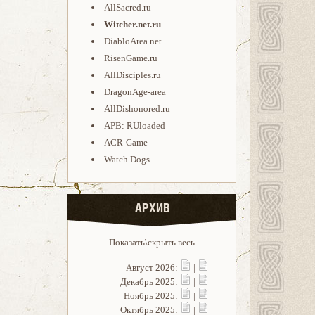
AllSacred.ru
Witcher.net.ru
DiabloArea.net
RisenGame.ru
AllDisciples.ru
DragonAge-area
AllDishonored.ru
APB: RUloaded
ACR-Game
Watch Dogs
АРХИВ
Показать\скрыть весь
Август 2026:
|
Декабрь 2025:
|
Ноябрь 2025:
|
Октябрь 2025:
|