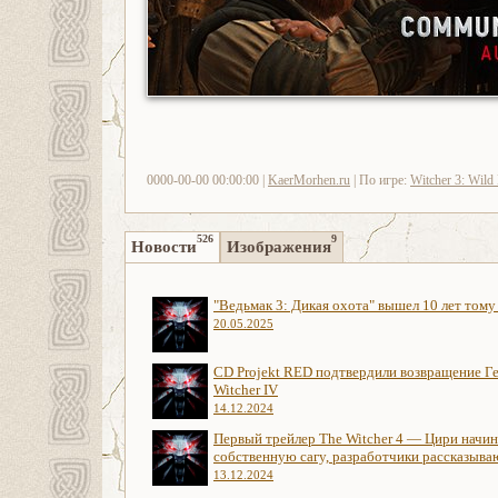
0000-00-00 00:00:00 |
KaerMorhen.ru
| По игре:
Witcher 3: Wild
526
9
Новости
Изображения
"Ведьмак 3: Дикая охота" вышел 10 лет тому
20.05.2025
CD Projekt RED подтвердили возвращение Ге
Witcher IV
14.12.2024
Первый трейлер The Witcher 4 — Цири начи
собственную сагу, разработчики рассказыва
13.12.2024