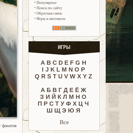
·
Популярное
·
Поиск по сайту
·
Обратная связь
·
Игры и автоматы
ИГРЫ
A
B
C
D
E
F
G
H
I
J
K
L
M
N
O
P
Q
R
S
T
U
V
W
X
Y
Z
А
Б
В
Г
Д
Е
Ё
Ж
З
И
Й
К
Л
М
Н
О
П
Р
С
Т
У
Ф
Х
Ц
Ч
Ш
Щ
Э
Ю
Я
Все
у фанатов