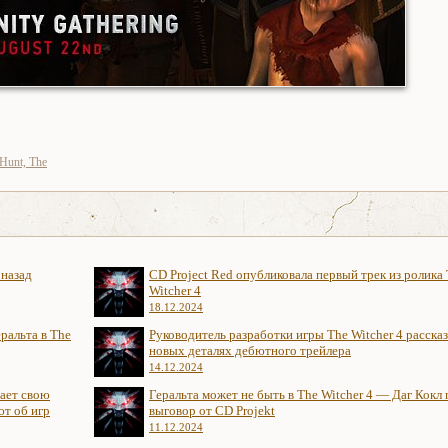
 Hunt, The
 назад
CD Project Red опубликовала первый трек из ролика
Witcher 4
18.12.2024
ральта в The
Руководитель разработки игры The Witcher 4 рассказ
новых деталях дебютного трейлера
14.12.2024
нает свою
Геральта может не быть в The Witcher 4 — Даг Кокл
ют об игр
выговор от CD Projekt
11.12.2024