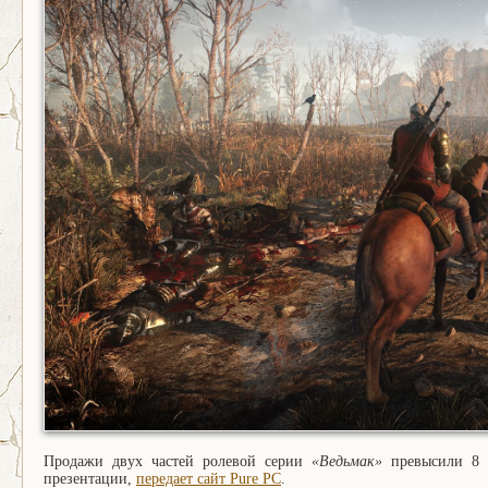
Продажи двух частей ролевой серии
«Ведьмак»
превысили 8 
презентации,
передает сайт Pure PC
.