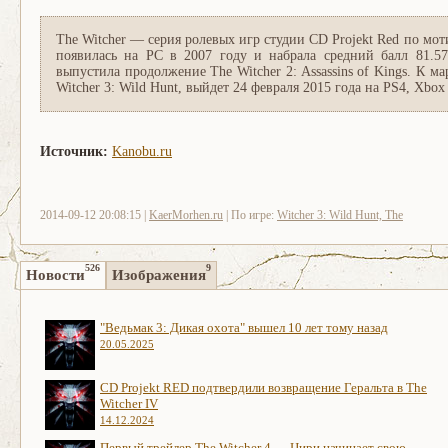
The Witcher — серия ролевых игр студии CD Projekt Red по мот
появилась на PC в 2007 году и набрала средний балл 81.57
выпустила продолжение The Witcher 2: Assassins of Kings. К ма
Witcher 3: Wild Hunt, выйдет 24 февраля 2015 года на PS4, Xbox
Источник:
Kanobu.ru
2014-09-12 20:08:15 |
KaerMorhen.ru
| По игре:
Witcher 3: Wild Hunt, The
526
9
Новости
Изображения
"Ведьмак 3: Дикая охота" вышел 10 лет тому назад
20.05.2025
CD Projekt RED подтвердили возвращение Геральта в The
Witcher IV
14.12.2024
Первый трейлер The Witcher 4 — Цири начинает свою