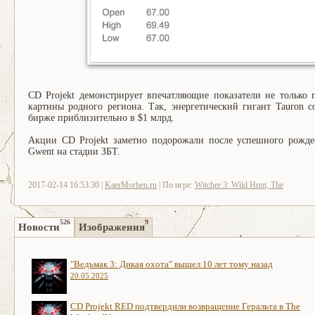
CD Projekt демонстрирует впечатляющие показатели не только
картины родного региона. Так, энергетический гигант Tauron с
бирже приблизительно в $1 млрд.
Акции CD Projekt заметно подорожали после успешного рожде
Gwent на стадии ЗБТ.
2017-02-14 16:53:30 |
KaerMorhen.ru
| По игре:
Witcher 3: Wild Hunt, The
526
9
Новости
Изображения
"Ведьмак 3: Дикая охота" вышел 10 лет тому назад
20.05.2025
CD Projekt RED подтвердили возвращение Геральта в The