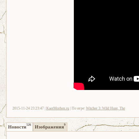
2015-11-24 23:23:47 |
KaerMorhen.ru
| По игре:
Witcher 3: Wild Hunt, The
526
9
Новости
Изображения