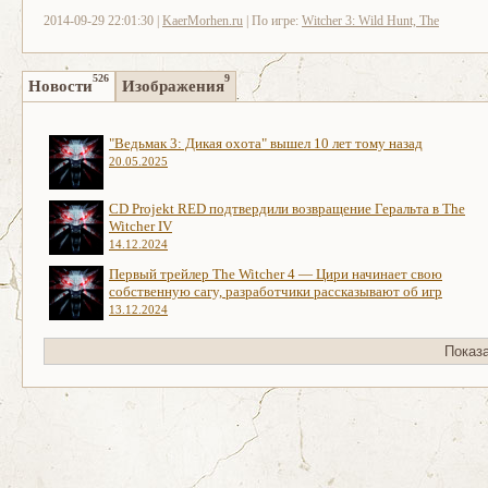
2014-09-29 22:01:30 |
KaerMorhen.ru
| По игре:
Witcher 3: Wild Hunt, The
526
9
Новости
Изображения
"Ведьмак 3: Дикая охота" вышел 10 лет тому назад
20.05.2025
CD Projekt RED подтвердили возвращение Геральта в The
Witcher IV
14.12.2024
Первый трейлер The Witcher 4 — Цири начинает свою
собственную сагу, разработчики рассказывают об игр
13.12.2024
Показ