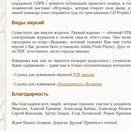
порадовали CDPR с момента публикации прошлого номера, в том
знаменитой выставке «Игромир», которая откроет свои двери д
нашей команды тоже отправятся туда по приглашению CD Projekt 
Виды версий
Существует две версии журнала. Первый вариант — обычный PDF
электронным журналом в полном смысле этого слова. Оно вклю
саундтрека из игры «Ведьмак», который поможет Вам еще глубж
версии у Вас должен быть установлен Adobe Flash Player). Друг от
но PDF, естественно, весит гораздо меньше.
Наверняка вам уже не терпится поскорее разделаться с утомите
будем задерживать – удачи вам и только положительных впечатлен
- Ссылка для скачивания обычной
PDF-версии
- Ссылка для скачивания
«Расширенного Издания»
Благодарность
Мы благодарим всех людей, которые приняли участие в разработ
Морозов, Алексей Ермаков, Александр Бабаев, Александр Рязан
Сергей Кононцев, Артур Люцик, Егор Лосинский, Роман Хрипков
Ждем Ваших отзывов, Дорогие Друзья! Приятного чтения!