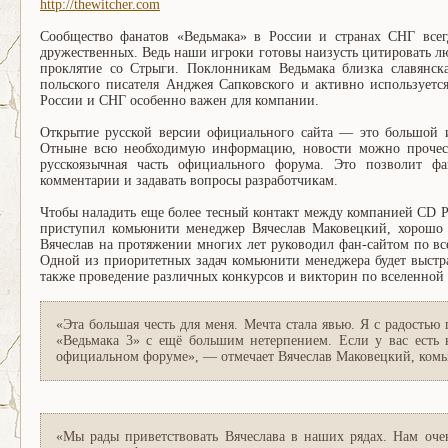
http://thewitcher.com
Сообщество фанатов «Ведьмака» в России и странах СНГ все
дружественных. Ведь наши игроки готовы наизусть цитировать люб
проклятие со Стрыги. Поклонникам Ведьмака близка славянска
польского писателя Анджея Сапковского и активно использует
России и СНГ особенно важен для компании.
Открытие русской версии официального сайта — это большой 
Отныне всю необходимую информацию, новости можно прочест
русскоязычная часть официального форума. Это позволит фа
комментарии и задавать вопросы разработчикам.
Чтобы наладить еще более тесный контакт между компанией CD 
приступил комьюнити менеджер Вячеслав Маковецкий, хорошо и
Вячеслав на протяжении многих лет руководил фан-сайтом по вс
Одной из приоритетных задач комьюнити менеджера будет выстр
также проведение различных конкурсов и викторин по вселенной 
«Эта большая честь для меня. Мечта стала явью. Я с радость
«Ведьмака 3» с ещё большим нетерпением. Если у вас есть 
официальном форуме», — отмечает Вячеслав Маковецкий, ко
«Мы рады приветствовать Вячеслава в наших рядах. Нам оче