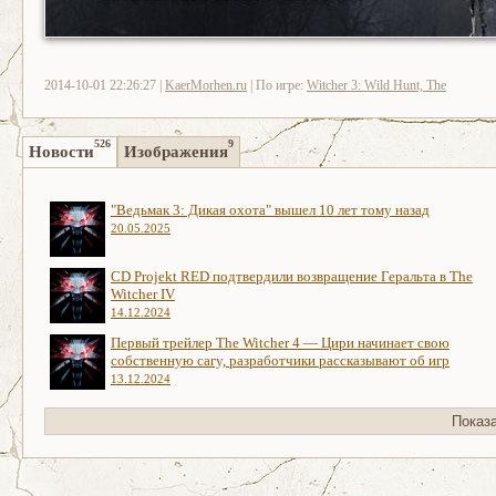
2014-10-01 22:26:27 |
KaerMorhen.ru
| По игре:
Witcher 3: Wild Hunt, The
526
9
Новости
Изображения
"Ведьмак 3: Дикая охота" вышел 10 лет тому назад
20.05.2025
CD Projekt RED подтвердили возвращение Геральта в The
Witcher IV
14.12.2024
Первый трейлер The Witcher 4 — Цири начинает свою
собственную сагу, разработчики рассказывают об игр
13.12.2024
Показ