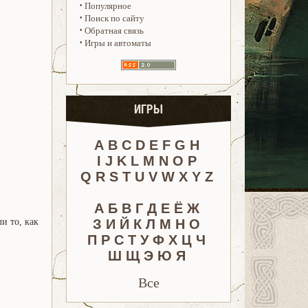
·
Популярное
·
Поиск по сайту
·
Обратная связь
·
Игры и автоматы
ИГРЫ
A
B
C
D
E
F
G
H
I
J
K
L
M
N
O
P
Q
R
S
T
U
V
W
X
Y
Z
А
Б
В
Г
Д
Е
Ё
Ж
и то, как
З
И
Й
К
Л
М
Н
О
П
Р
С
Т
У
Ф
Х
Ц
Ч
Ш
Щ
Э
Ю
Я
Все