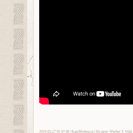
2019-03-27 01:47:46 |
KaerMorhen.ru
| По игре:
Witcher 3: Wild