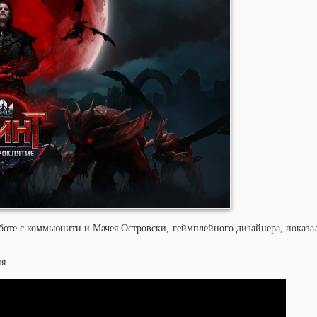
боте с коммьюнити и Мачея Островски, геймплейного дизайнера, показал
я.