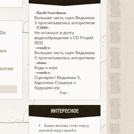
·
Darth Swordman:
Большая часть сцен Ведьмака
3 просчитывалась алгоритмом
·
T2000:
 The
Не останься в долгу:
видеообращение к CD Projekt
RED
·
remdyx:
ал о
Большая часть сцен Ведьмака
3 просчитывалась алгоритмом
·
міша:
Коды к игре
 получил
·
remdyx:
Cценарист Ведьмака 3,
Каролина Стацюра о
будущем игр
Еще...
ИНТЕРЕСНОЕ
Какие вызовы стоят перед
игровой индустрией в