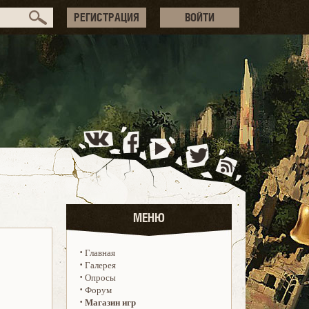
РЕГИСТРАЦИЯ
ВОЙТИ
МЕНЮ
·
Главная
·
Галерея
·
Опросы
·
Форум
·
Магазин игр