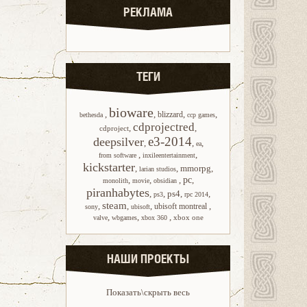
РЕКЛАМА
ТЕГИ
bioware
,
,
,
,
blizzard
bethesda
ccp games
cdprojectred
,
,
cdproject
e3-2014
deepsilver
,
,
,
ea
,
,
from software
inxileentertainment
kickstarter
,
,
mmorpg
,
larian studios
,
,
,
pc
,
monolith
movie
obsidian
piranhabytes
,
,
ps4
,
,
ps3
rpc 2014
steam
,
,
,
,
ubisoft montreal
sony
ubisoft
,
,
,
xbox one
valve
wbgames
xbox 360
НАШИ ПРОЕКТЫ
Показать\скрыть весь