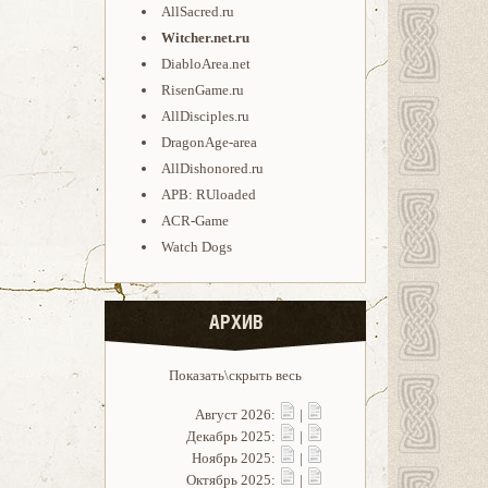
AllSacred.ru
Witcher.net.ru
DiabloArea.net
RisenGame.ru
AllDisciples.ru
DragonAge-area
AllDishonored.ru
APB: RUloaded
ACR-Game
Watch Dogs
АРХИВ
Показать\скрыть весь
Август 2026:
|
Декабрь 2025:
|
Ноябрь 2025:
|
Октябрь 2025:
|