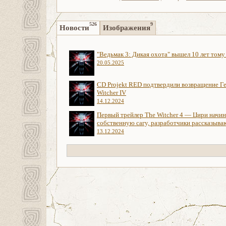
526
9
Новости
Изображения
"Ведьмак 3: Дикая охота" вышел 10 лет тому
20.05.2025
CD Projekt RED подтвердили возвращение Ге
Witcher IV
14.12.2024
Первый трейлер The Witcher 4 — Цири начи
собственную сагу, разработчики рассказыва
13.12.2024