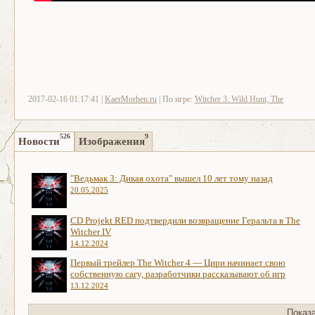
2017-02-16 01:17:41 |
KaerMorhen.ru
| По игре:
Witcher 3: Wild Hunt, The
526
9
Новости
Изображения
"Ведьмак 3: Дикая охота" вышел 10 лет тому назад
20.05.2025
CD Projekt RED подтвердили возвращение Геральта в The
Witcher IV
14.12.2024
Первый трейлер The Witcher 4 — Цири начинает свою
собственную сагу, разработчики рассказывают об игр
13.12.2024
Показ