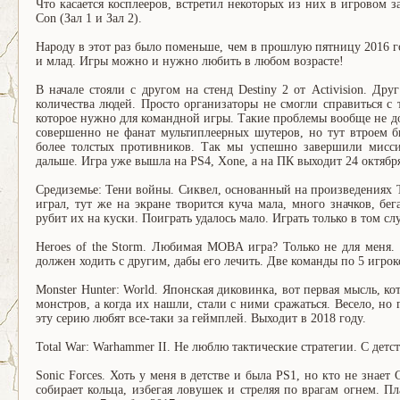
Что касается косплееров, встретил некоторых из них в игровом з
Con (Зал 1 и Зал 2).
Народу в этот раз было поменьше, чем в прошлую пятницу 2016 го
и млад. Игры можно и нужно любить в любом возрасте!
В начале стояли с другом на стенд Destiny 2 от Activision. Дру
количества людей. Просто организаторы не смогли справиться с
которое нужно для командной игры. Такие проблемы вообще не дол
совершенно не фанат мультиплеерных шутеров, но тут втроем б
более толстых противников. Так мы успешно завершили мисси
дальше. Игра уже вышла на PS4, Xone, а на ПК выходит 24 октябр
Средиземье: Тени войны. Сиквел, основанный на произведениях 
играл, тут же на экране творится куча мала, много значков, бе
рубит их на куски. Поиграть удалось мало. Играть только в том сл
Heroes of the Storm. Любимая MOBA игра? Только не для меня. 
должен ходить с другим, дабы его лечить. Две команды по 5 игро
Monster Hunter: World. Японская диковинка, вот первая мысль, к
монстров, а когда их нашли, стали с ними сражаться. Весело, но
эту серию любят все-таки за геймплей. Выходит в 2018 году.
Total War: Warhammer II. Не люблю тактические стратегии. С детст
Sonic Forces. Хоть у меня в детстве и была PS1, но кто не зна
собирает кольца, избегая ловушек и стреляя по врагам огнем. П