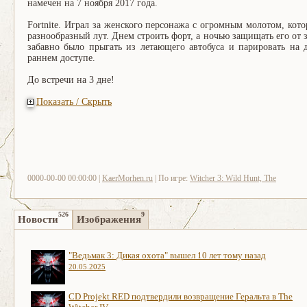
намечен на 7 ноября 2017 года.
Fortnite. Играл за женского персонажа с огромным молотом, кот
разнообразный лут. Днем строить форт, а ночью защищать его от 
забавно было прыгать из летающего автобуса и парировать на 
раннем доступе.
До встречи на 3 дне!
Показать / Скрыть
0000-00-00 00:00:00 |
KaerMorhen.ru
| По игре:
Witcher 3: Wild Hunt, The
526
9
Новости
Изображения
"Ведьмак 3: Дикая охота" вышел 10 лет тому назад
20.05.2025
CD Projekt RED подтвердили возвращение Геральта в The