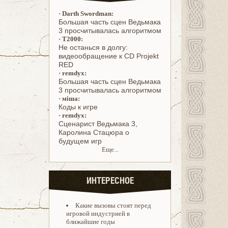
·
Darth Swordman:
Большая часть сцен Ведьмака
3 просчитывалась алгоритмом
·
T2000:
Не останься в долгу:
видеообращение к CD Projekt
RED
·
remdyx:
Большая часть сцен Ведьмака
3 просчитывалась алгоритмом
·
міша:
Коды к игре
·
remdyx:
Cценарист Ведьмака 3,
Каролина Стацюра о
будущем игр
Еще...
ИНТЕРЕСНОЕ
Какие вызовы стоят перед
игровой индустрией в
ближайшие годы