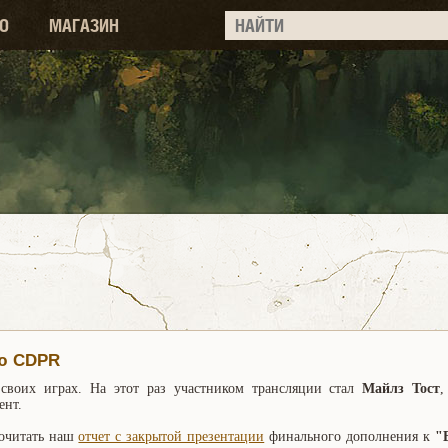
О
МАГАЗИН
ию CDPR
воих играх. На этот раз участником трансляции стал
Майлз Тост
,
ент.
рочитать наш
отчет с закрытой презентации
финального дополнения к
"