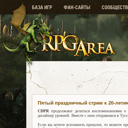
БАЗА ИГР
ФАН-САЙТЫ
СООБЩЕСТВ
Пятый праздничный стрим к 20-лет
CDPR
продолжают делиться воспоминаниями о с
дизайнер уровней. Вместе с ним отправимся в Тусс
Если вы хотите вспомнить прошлое, то можете п