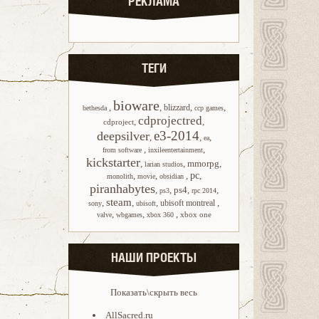
РЕКЛАМА
ТЕГИ
bioware
,
,
,
,
blizzard
bethesda
ccp games
cdprojectred
,
,
cdproject
e3-2014
deepsilver
,
,
,
ea
,
,
from software
inxileentertainment
kickstarter
,
,
mmorpg
,
larian studios
,
,
,
pc
,
monolith
movie
obsidian
piranhabytes
,
,
ps4
,
,
ps3
rpc 2014
steam
,
,
,
,
ubisoft montreal
sony
ubisoft
,
,
,
xbox one
valve
wbgames
xbox 360
НАШИ ПРОЕКТЫ
Показать\скрыть весь
AllSacred.ru