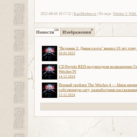
2022-08-04 18:17:52 |
KaerMorhen.ru
| По игре:
Witcher 3: Wild
526
9
Новости
Изображения
"Ведьмак 3: Дикая охота" вышел 10 лет тому
20.05.2025
CD Projekt RED подтвердили возвращение Ге
Witcher IV
14.12.2024
Первый трейлер The Witcher 4 — Цири начи
собственную сагу, разработчики рассказыва
13.12.2024