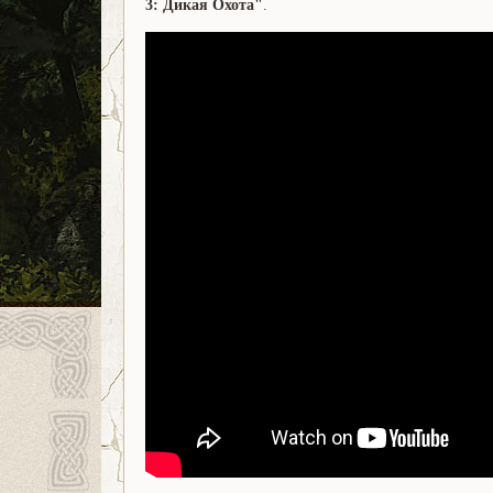
3: Дикая Охота"
.