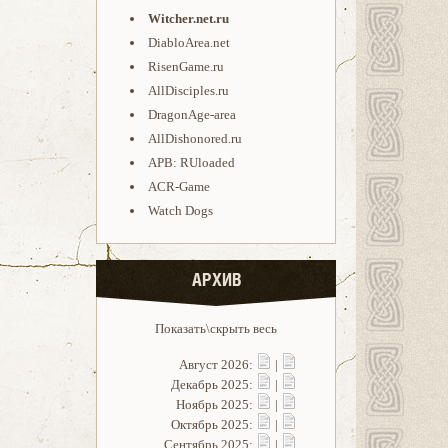
Witcher.net.ru
DiabloArea.net
RisenGame.ru
AllDisciples.ru
DragonAge-area
AllDishonored.ru
APB: RUloaded
ACR-Game
Watch Dogs
АРХИВ
Показать\скрыть весь
Август 2026:
|
Декабрь 2025:
|
Ноябрь 2025:
|
Октябрь 2025:
|
Сентябрь 2025:
|