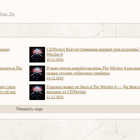
 Hunt, The
 назад
CD Project Red опубликовала первый трек из ролика
Witcher 4
18.12.2024
ральта в The
Руководитель разработки игры The Witcher 4 рассказ
новых деталях дебютного трейлера
14.12.2024
нает свою
Геральта может не быть в The Witcher 4 — Даг Кокл
ют об игр
выговор от CD Projekt
11.12.2024
Показать еще