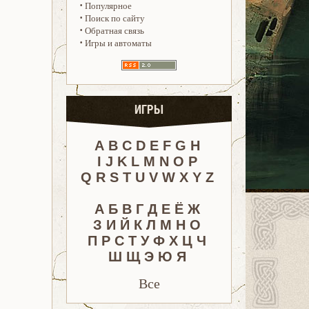
·
Популярное
·
Поиск по сайту
·
Обратная связь
·
Игры и автоматы
ИГРЫ
A
B
C
D
E
F
G
H
I
J
K
L
M
N
O
P
Q
R
S
T
U
V
W
X
Y
Z
А
Б
В
Г
Д
Е
Ё
Ж
З
И
Й
К
Л
М
Н
О
П
Р
С
Т
У
Ф
Х
Ц
Ч
Ш
Щ
Э
Ю
Я
Все