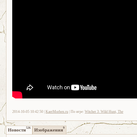
2014-10-05 10:42:50 |
KaerMorhen.ru
| По игре:
Witcher 3: Wild Hunt, The
526
9
Новости
Изображения