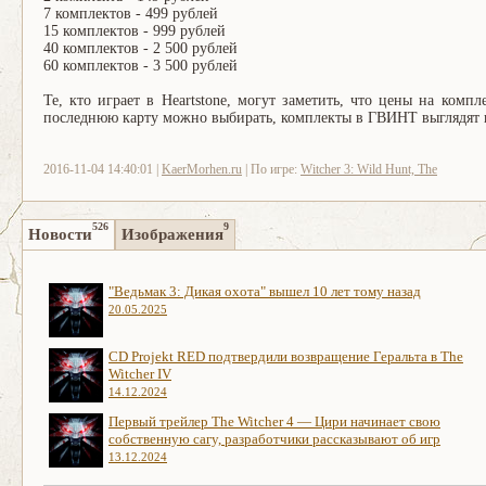
7 комплектов - 499 рублей
15 комплектов - 999 рублей
40 комплектов - 2 500 рублей
60 комплектов - 3 500 рублей
Те, кто играет в Heartstone, могут заметить, что цены на ком
последнюю карту можно выбирать, комплекты в ГВИНТ выглядят н
2016-11-04 14:40:01 |
KaerMorhen.ru
| По игре:
Witcher 3: Wild Hunt, The
526
9
Новости
Изображения
"Ведьмак 3: Дикая охота" вышел 10 лет тому назад
20.05.2025
CD Projekt RED подтвердили возвращение Геральта в The
Witcher IV
14.12.2024
Первый трейлер The Witcher 4 — Цири начинает свою
собственную сагу, разработчики рассказывают об игр
13.12.2024