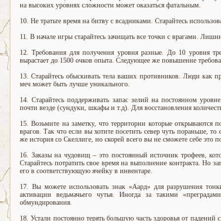
на высоких уровнях сложности может оказаться фатальным.
10. Не тратьте время на битву с всадниками. Старайтесь использов
11. В начале игры старайтесь зачищать все точки с врагами. Лиш
12. Требования для получения уровня разные. До 10 уровня тр
вырастает до 1500 очков опыта. Следующее же повышение требован
13. Старайтесь обыскивать тела ваших противников. Люди как 
меч может быть лучше уникального.
14. Старайтесь поддерживать запас зелий на постоянном уровн
почти везде (сундуки, шкафы и т.д). Для восстановления количест
15. Возьмите на заметку, что территории которые открываются 
врагов. Так что если вы хотите посетить север чуть пораньше, т
же история со Скеллиге, но скорей всего вы не сможете себе это п
16. Заказы на чудовищ – это постоянный источник трофеев, ко
Старайтесь потратить свое время на выполнение контракта. Но за
его в соответствующую ячейку в инвентаре.
17. Вы можете использовать знак «Аард» для разрушения тонк
активации ведьмачьего чутья. Иногда за такими «преграда
обмундирования.
18. Устали постоянно терять большую часть здоровья от падений