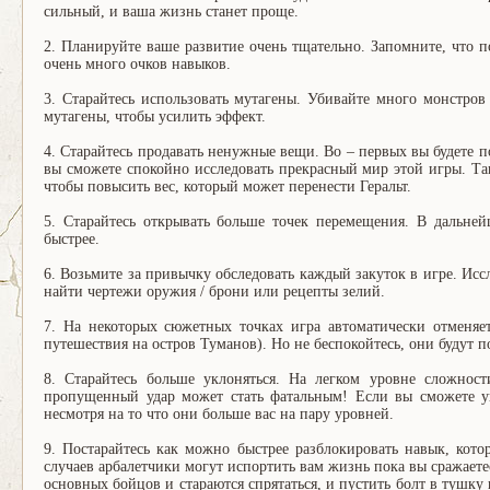
сильный, и ваша жизнь станет проще.
2. Планируйте ваше развитие очень тщательно. Запомните, что п
очень много очков навыков.
3. Старайтесь использовать мутагены. Убивайте много монстров
мутагены, чтобы усилить эффект.
4. Старайтесь продавать ненужные вещи. Во – первых вы будете по
вы сможете спокойно исследовать прекрасный мир этой игры. Та
чтобы повысить вес, который может перенести Геральт.
5. Старайтесь открывать больше точек перемещения. В дальне
быстрее.
6. Возьмите за привычку обследовать каждый закуток в игре. Ис
найти чертежи оружия / брони или рецепты зелий.
7. На некоторых сюжетных точках игра автоматически отменяет
путешествия на остров Туманов). Но не беспокойтесь, они будут 
8. Старайтесь больше уклоняться. На легком уровне сложнос
пропущенный удар может стать фатальным! Если вы сможете ук
несмотря на то что они больше вас на пару уровней.
9. Постарайтесь как можно быстрее разблокировать навык, кот
случаев арбалетчики могут испортить вам жизнь пока вы сражаете
основных бойцов и стараются спрятаться, и пустить болт в тушку 