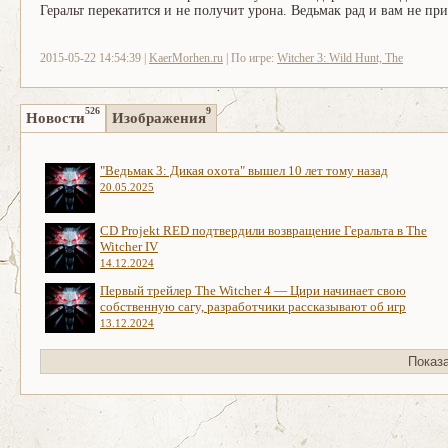
Геральт перекатится и не получит урона. Ведьмак рад и вам не пр
2015-05-22 14:54:39 |
KaerMorhen.ru
| По игре:
Witcher 3: Wild Hunt, The
526
9
Новости
Изображения
"Ведьмак 3: Дикая охота" вышел 10 лет тому назад
20.05.2025
CD Projekt RED подтвердили возвращение Геральта в The
Witcher IV
14.12.2024
Первый трейлер The Witcher 4 — Цири начинает свою
собственную сагу, разработчики рассказывают об игр
13.12.2024
Показ