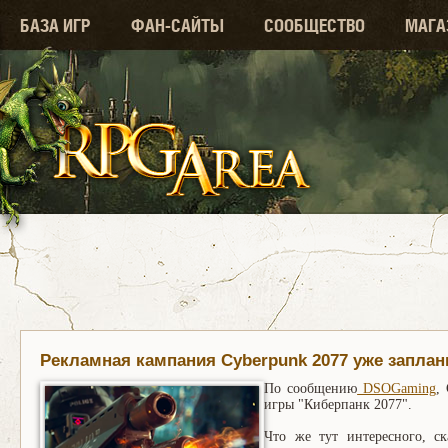
БАЗА ИГР
ФАН-САЙТЫ
СООБЩЕСТВО
МАГА
Рекламная кампания Cyberpunk 2077 уже запла
По сообщению
DSOGaming
,
игры "Киберпанк 2077".
Что же тут интересного, с