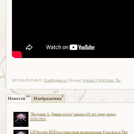
2017-05-26 01:49:31 |
KaerMorhen.ru
| По игре:
Witcher 3: Wild Hunt, The
526
9
Новости
Изображения
"Ведьмак 3: Дикая охота" вышел 10 лет тому назад
20.05.2025
CD Projekt RED подтвердили возвращение Геральта в The