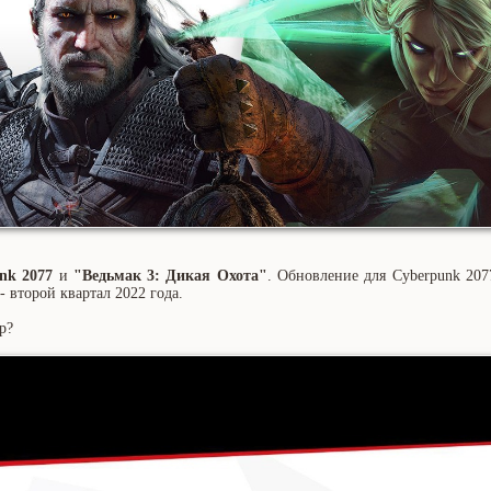
nk 2077
и
"Ведьмак 3: Дикая Охота"
. Обновление для Cyberpunk 20
- второй квартал 2022 года.
р?