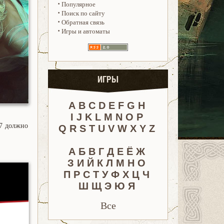
·
Популярное
·
Поиск по сайту
·
Обратная связь
·
Игры и автоматы
ИГРЫ
A
B
C
D
E
F
G
H
I
J
K
L
M
N
O
P
77 должно
Q
R
S
T
U
V
W
X
Y
Z
А
Б
В
Г
Д
Е
Ё
Ж
З
И
Й
К
Л
М
Н
О
П
Р
С
Т
У
Ф
Х
Ц
Ч
Ш
Щ
Э
Ю
Я
Все