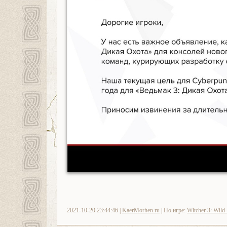
2021-10-20 23:44:46 |
KaerMorhen.ru
| По игре:
Witcher 3: Wild