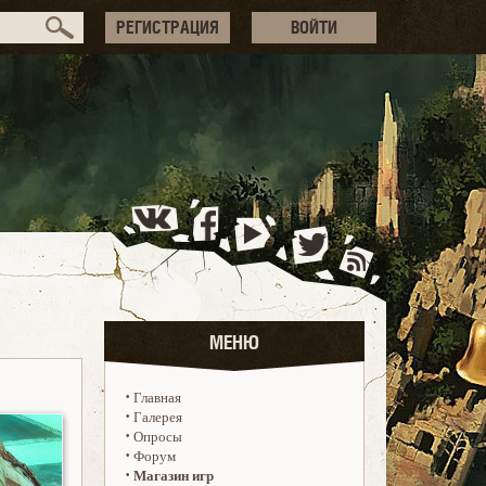
РЕГИСТРАЦИЯ
ВОЙТИ
МЕНЮ
·
Главная
·
Галерея
·
Опросы
·
Форум
·
Магазин игр