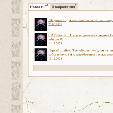
526
9
Новости
Изображения
"Ведьмак 3: Дикая охота" вышел 10 лет тому
20.05.2025
CD Projekt RED подтвердили возвращение Ге
Witcher IV
14.12.2024
Первый трейлер The Witcher 4 — Цири начи
собственную сагу, разработчики рассказыва
13.12.2024