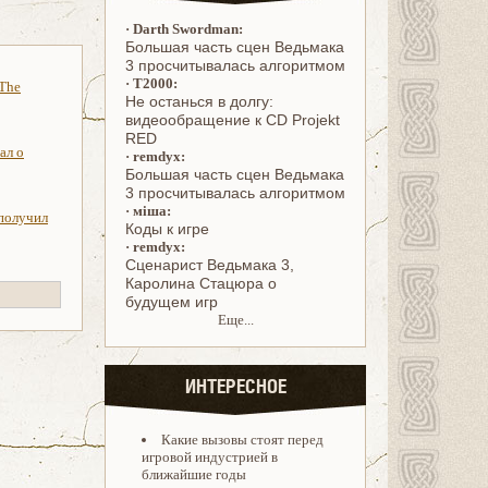
·
Darth Swordman:
Большая часть сцен Ведьмака
3 просчитывалась алгоритмом
·
T2000:
 The
Не останься в долгу:
видеообращение к CD Projekt
RED
ал о
·
remdyx:
Большая часть сцен Ведьмака
3 просчитывалась алгоритмом
·
міша:
 получил
Коды к игре
·
remdyx:
Cценарист Ведьмака 3,
Каролина Стацюра о
будущем игр
Еще...
ИНТЕРЕСНОЕ
Какие вызовы стоят перед
игровой индустрией в
ближайшие годы