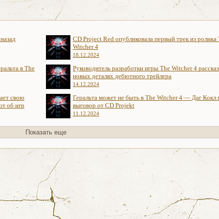
 назад
CD Project Red опубликовала первый трек из ролика
Witcher 4
18.12.2024
ральта в The
Руководитель разработки игры The Witcher 4 рассказ
новых деталях дебютного трейлера
14.12.2024
нает свою
Геральта может не быть в The Witcher 4 — Даг Кокл
ют об игр
выговор от CD Projekt
11.12.2024
Показать еще