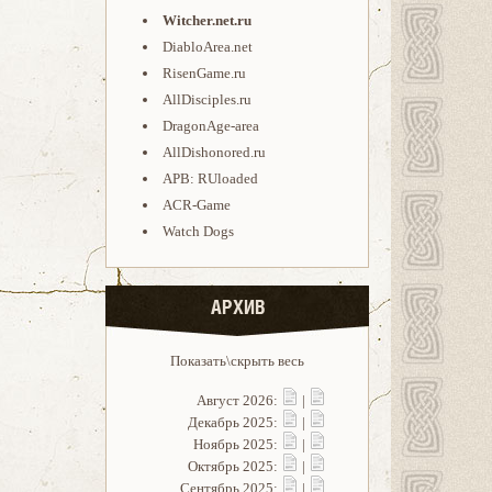
Witcher.net.ru
DiabloArea.net
RisenGame.ru
AllDisciples.ru
DragonAge-area
AllDishonored.ru
APB: RUloaded
ACR-Game
Watch Dogs
АРХИВ
Показать\скрыть весь
Август 2026:
|
Декабрь 2025:
|
Ноябрь 2025:
|
Октябрь 2025:
|
Сентябрь 2025:
|