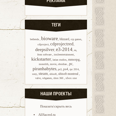
РЕКЛАМА
ТЕГИ
bioware
,
,
,
,
blizzard
bethesda
ccp games
cdprojectred
,
,
cdproject
e3-2014
deepsilver
,
,
,
ea
,
,
from software
inxileentertainment
kickstarter
,
,
mmorpg
,
larian studios
,
,
,
pc
,
monolith
movie
obsidian
piranhabytes
,
,
ps4
,
,
ps3
rpc 2014
steam
,
,
,
,
ubisoft montreal
sony
ubisoft
,
,
,
xbox one
valve
wbgames
xbox 360
НАШИ ПРОЕКТЫ
Показать\скрыть весь
AllSacred.ru