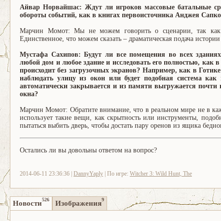
Айвар Норвайшас: Ждут ли игроков массовые батальные ср
обороты событий, как в книгах первоисточника Анджея Сапко
Марчин Момот: Мы не можем говорить о сценарии, так как о
Единственное, что можем сказать – драматическая подача истории 
Мустафа Сахипов: Будут ли все помещения во всех зданиях
любой дом и любое здание и исследовать его полностью, как в
происходит без загрузочных экранов? Например, как в Готик
наблюдать улицу из окон или будет подобная система как 
автоматически закрывается и из памяти выгружается почти в
окна?
Марчин Момот: Обратите внимание, что в реальном мире не в каж
использует такие вещи, как скрытность или инструменты, подобны
пытаться выбить дверь, чтобы достать пару оренов из ящика бедно
Остались ли вы довольны ответом на вопрос?
2014-06-11 23:36:36 |
DannyYaply
| По игре:
Witcher 3: Wild Hunt, The
526
9
Новости
Изображения