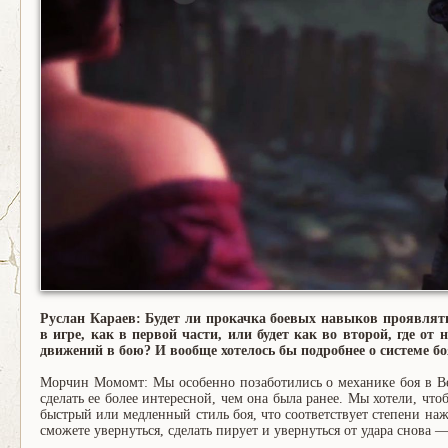
Руслан Караев: Будет ли прокачка боевых навыков проявлять
в игре, как в первой части, или будет как во второй, где от
движений в бою? И вообще хотелось бы подробнее о системе бо
Морчин Момомт: Мы особенно позаботились о механике боя в Вед
сделать ее более интересной, чем она была ранее. Мы хотели, чт
быстрый или медленный стиль боя, что соответствует степени наж
сможете увернуться, сделать пирует и увернуться от удара снова 