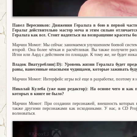
Павел Вересников: Движения Геральта в бою в первой части
Геральт действительно мастер меча и этим сильно отличается
Геральта как все. Стоит надеяться на возвращение красоты бо
Марчин Момот: Мы сейчас занимаемся улучшением боевой системы и
второй. Она более чёткая и расчётливая. Вы также получите ра
Игни или Аард с действием по площади. К тому же, не будет ник
Владок Внатуреблин(:D): Уровень жизни Геральта будет пред
раны, нанесенные опасными чудищами, которые заживать будут
Марчин Момот: Интерфейс игры всё еще в разработке, поэтому я не
Николай Кулеба (уже наш редактор): На основе чего и как
которых в книге не было?
Марчин Момот: При создании персонажей, внешность которых н
также другими персонажами как исходниками. У нас, в CD Proj
волноваться.