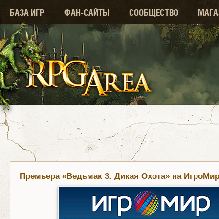
БАЗА ИГР
ФАН-САЙТЫ
СООБЩЕСТВО
МАГА
Премьера «Ведьмак 3: Дикая Охота» на ИгроМир