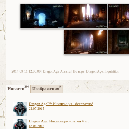
2014-09-11 12:05:00 |
DragonAge-Area.ru
| По игре:
Dragon Age: Inquisition
286
9
Новости
Изображения
Dragon Age™: Инквизиция - бесплатно!
22.07.2015
Dragon Age: Инквизиция - патчи 4 и 5
18.04.2015