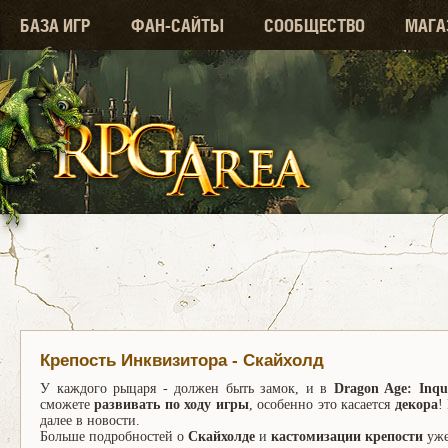
БАЗА ИГР
ФАН-САЙТЫ
СООБЩЕСТВО
МАГА
Крепость Инквизитора - Скайхолд
У каждого рыцаря - должен быть замок, и в
Dragon Age: Inqui
сможете
развивать по ходу игры
, особенно это касается
декора
!
далее в новости.
Больше подробностей о
Скайхолде
и
кастомизации крепости
уже