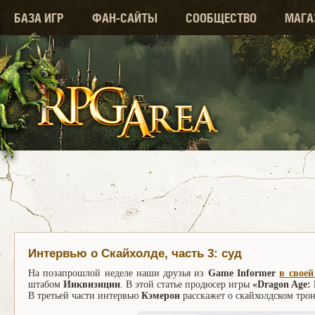
БАЗА ИГР
ФАН-САЙТЫ
СООБЩЕСТВО
МАГА
Интервью о Скайхолде, часть 3: суд
На позапрошлой неделе наши друзья из
Game Informer
в своей
штабом
Инквизиции
. В этой статье продюсер игры
«Dragon Age:
В третьей части интервью
Кэмерон
расскажет о скайхолдском трон