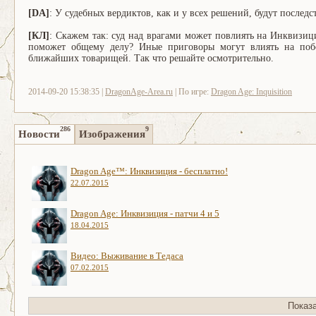
[DA]
: У судебных вердиктов, как и у всех решений, будут последс
[КЛ]
: Скажем так: суд над врагами может повлиять на Инквизици
поможет общему делу? Иные приговоры могут влиять на побо
ближайших товарищей. Так что решайте осмотрительно.
2014-09-20 15:38:35 |
DragonAge-Area.ru
| По игре:
Dragon Age: Inquisition
286
9
Новости
Изображения
Dragon Age™: Инквизиция - бесплатно!
22.07.2015
Dragon Age: Инквизиция - патчи 4 и 5
18.04.2015
Видео: Выживание в Тедаса
07.02.2015
Показ