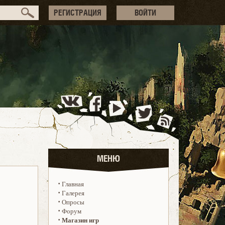
РЕГИСТРАЦИЯ
ВОЙТИ
МЕНЮ
·
Главная
·
Галерея
·
Опросы
·
Форум
·
Магазин игр