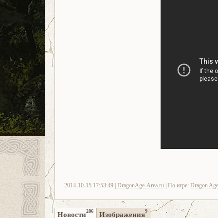
2014-10-15 17:53:49 |
DragonAge-Area.ru
| По игре:
Dragon Age:
286
9
Новости
Изображения