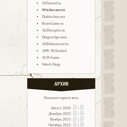
AllSacred.ru
Witcher.net.ru
DiabloArea.net
RisenGame.ru
AllDisciples.ru
DragonAge-area
AllDishonored.ru
APB: RUloaded
ACR-Game
Watch Dogs
АРХИВ
Показать\скрыть весь
Август 2026:
|
Декабрь 2025:
|
Ноябрь 2025:
|
Октябрь 2025:
|