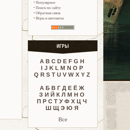
·
Популярное
·
Поиск по сайту
·
Обратная связь
·
Игры и автоматы
ИГРЫ
A
B
C
D
E
F
G
H
I
J
K
L
M
N
O
P
Q
R
S
T
U
V
W
X
Y
Z
А
Б
В
Г
Д
Е
Ё
Ж
З
И
Й
К
Л
М
Н
О
П
Р
С
Т
У
Ф
Х
Ц
Ч
Ш
Щ
Э
Ю
Я
Все