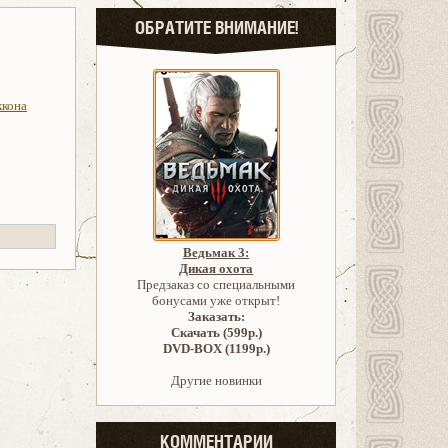
ОБРАТИТЕ ВНИМАНИЕ!
ккона
Ведьмак 3:
Дикая охота
Предзаказ со специальными
бонусами уже открыт!
Заказать:
Скачать (599р.)
DVD-BOX (1199р.)
Другие новинки
КОММЕНТАРИИ