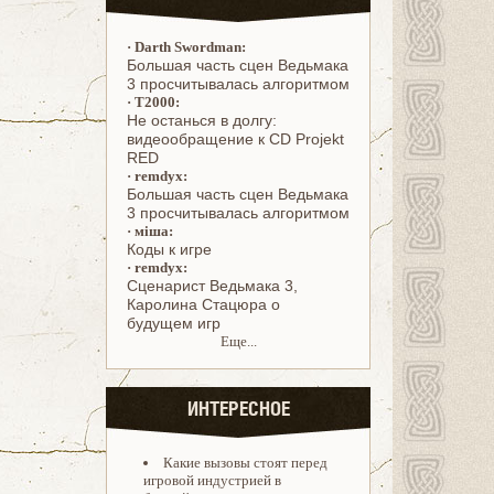
·
Darth Swordman:
Большая часть сцен Ведьмака
3 просчитывалась алгоритмом
·
T2000:
Не останься в долгу:
видеообращение к CD Projekt
RED
·
remdyx:
Большая часть сцен Ведьмака
3 просчитывалась алгоритмом
·
міша:
Коды к игре
·
remdyx:
Cценарист Ведьмака 3,
Каролина Стацюра о
будущем игр
Еще...
ИНТЕРЕСНОЕ
Какие вызовы стоят перед
игровой индустрией в