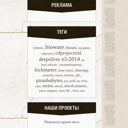
РЕКЛАМА
ТЕГИ
bioware
,
,
,
,
blizzard
bethesda
ccp games
cdprojectred
,
,
cdproject
e3-2014
deepsilver
,
,
,
ea
,
,
from software
inxileentertainment
kickstarter
,
,
mmorpg
,
larian studios
,
,
,
pc
,
monolith
movie
obsidian
piranhabytes
,
,
ps4
,
,
ps3
rpc 2014
steam
,
,
,
,
ubisoft montreal
sony
ubisoft
,
,
,
xbox one
valve
wbgames
xbox 360
НАШИ ПРОЕКТЫ
Показать\скрыть весь