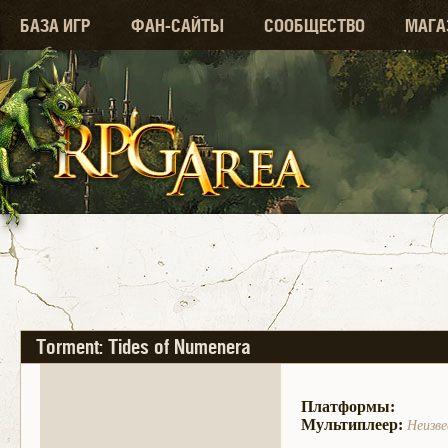
БАЗА ИГР
ФАН-САЙТЫ
СООБЩЕСТВО
МАГА
Torment: Tides of Numenera
Платформы:
Мультиплеер:
Неизв