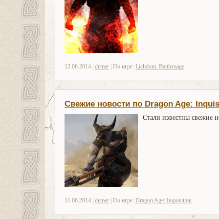
12.06.2014 |
demer
| По игре:
Lichdom: Battlemage
Свежие новости по Dragon Age: Inquis
Стали известны свежие 
11.06.2014 |
demer
| По игре:
Dragon Age: Inquisition