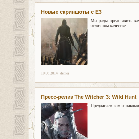
Новые скриншоты с E3
Мы рады представить ва
отличном качестве.
10.06.2014 |
demer
Пресс-релиз The Witcher 3: Wild Hunt
Предлагаем вам ознакоми