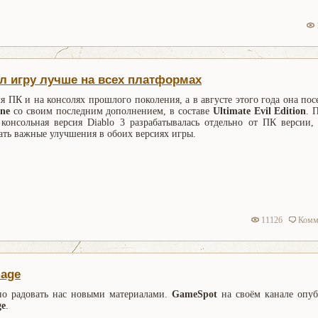
ал игру лучше на всех платформах
я ПК и на консолях прошлого поколения, а в августе этого года она по
ne
со своим последним дополнением, в составе
Ultimate Evil Edition
. 
 консольная версия Diablo 3 разрабатывалась отдельно от ПК версии,
ать важные улучшения в обоих версиях игры.
11126
Комм
mage
но радовать нас новыми материалами.
GameSpot
на своём канале опуб
ge
.