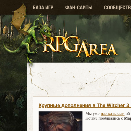
БАЗА ИГР
ФАН-САЙТЫ
СООБЩЕСТВ
Крупные дополнения в The Witcher 3
Мы уже
рассказывали
об
Kotaku пообщались с
Ма