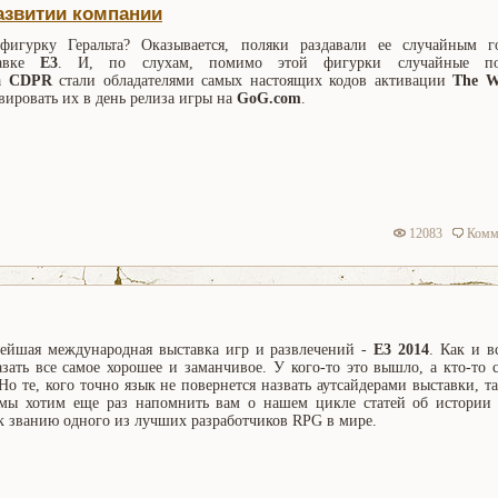
развитии компании
игурку Геральта? Оказывается, поляки раздавали ее случайным г
тавке
Е3
. И, по слухам, помимо этой фигурки случайные пос
да
CDPR
стали обладателями самых настоящих кодов активации
The W
вировать их в день релиза игры на
GoG.com
.
12083
Комм
ейшая международная выставка игр и развлечений -
E3 2014
. Как и в
зать все самое хорошее и заманчивое. У кого-то это вышло, а кто-то 
Но те, кого точно язык не повернется назвать аутсайдерами выставки, т
 мы хотим еще раз напомнить вам о нашем цикле статей об истории 
 к званию одного из лучших разработчиков RPG в мире.