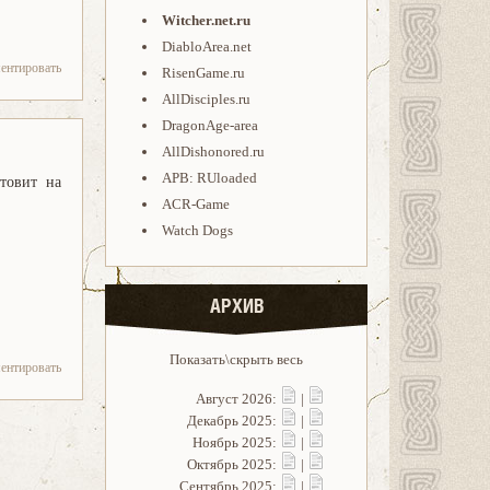
Witcher.net.ru
DiabloArea.net
ентировать
RisenGame.ru
AllDisciples.ru
DragonAge-area
AllDishonored.ru
APB: RUloaded
отовит на
ACR-Game
Watch Dogs
АРХИВ
Показать\скрыть весь
ентировать
Август 2026:
|
Декабрь 2025:
|
Ноябрь 2025:
|
Октябрь 2025:
|
Сентябрь 2025:
|