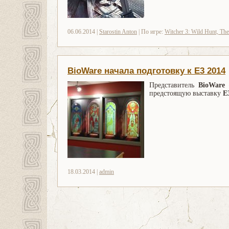
06.06.2014 |
Starostin Anton
| По игре:
Witcher 3: Wild Hunt, The
BioWare начала подготовку к E3 2014
Представитель
BioWare
предстоящую выставку
E
18.03.2014 |
admin