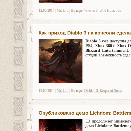
12.06.2014 |
Murlord
| По игре:
Witcher 3: Wild Hunt, The
Как приход Diablo 3 на консоли сдел
Diablo 3
уже доступна дл
PS4
,
Xbox 360
и
Xbox O
Blizzard Entertainment
,
студии возможность сдел
12.06.2014 |
Murlord
| По игре:
Diablo III: Reaper of Souls
Опубликовано демо Lichdom: Battle
E3 продолжает мимолёт
демо
Lichdom: Battlema