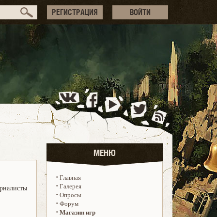
РЕГИСТРАЦИЯ
ВОЙТИ
МЕНЮ
·
Главная
·
Галерея
урналисты
·
Опросы
·
Форум
·
Магазин игр