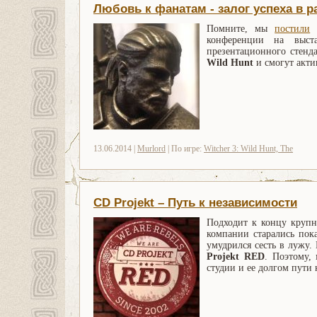
Любовь к фанатам - залог успеха в 
Помните, мы
постили
ф
конференции на выс
презентационного стен
Wild Hunt
и смогут акти
13.06.2014 |
Murlord
| По игре:
Witcher 3: Wild Hunt, The
CD Projekt – Путь к независимости
Подходит к концу крупн
компании старались пока
умудрился сесть в лужу. 
Projekt RED
. Поэтому,
студии и ее долгом пути