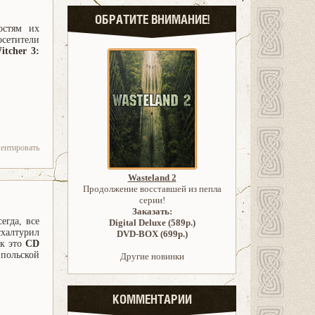
ОБРАТИТЕ ВНИМАНИЕ!
остям их
етители
itcher 3:
ентировать
Wasteland 2
Продолжение восставшей из пепла
серии!
Заказать:
сегда, все
Digital Deluxe (589р.)
схалтурил
DVD-BOX (699р.)
ак это
CD
польской
Другие новинки
КОММЕНТАРИИ