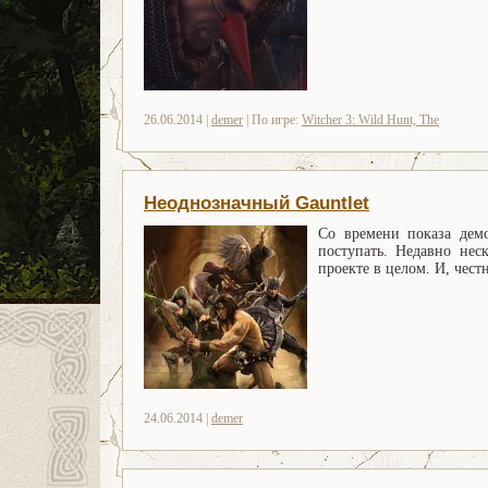
26.06.2014 |
demer
| По игре:
Witcher 3: Wild Hunt, The
Неоднозначный Gauntlet
Со времени показа де
поступать. Недавно нес
проекте в целом. И, чест
24.06.2014 |
demer