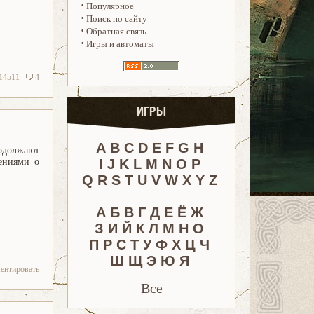
·
Популярное
·
Поиск по сайту
·
Обратная связь
·
Игры и автоматы
14511
4
ИГРЫ
A
B
C
D
E
F
G
H
одолжают
ениями о
I
J
K
L
M
N
O
P
Q
R
S
T
U
V
W
X
Y
Z
А
Б
В
Г
Д
Е
Ё
Ж
З
И
Й
К
Л
М
Н
О
П
Р
С
Т
У
Ф
Х
Ц
Ч
Ш
Щ
Э
Ю
Я
ентировать
Все