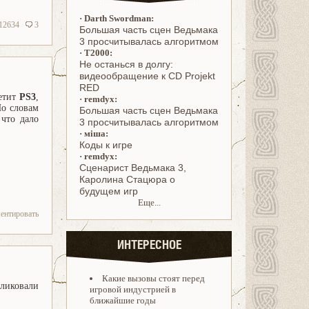
·
Darth Swordman:
12634
3
Большая часть сцен Ведьмака
3 просчитывалась алгоритмом
·
T2000:
Не останься в долгу:
видеообращение к CD Projekt
RED
сетит
PS3
,
·
remdyx:
По словам
Большая часть сцен Ведьмака
 что дало
3 просчитывалась алгоритмом
·
міша:
Коды к игре
·
remdyx:
Cценарист Ведьмака 3,
Каролина Стацюра о
будущем игр
Еще...
ентировать
ИНТЕРЕСНОЕ
Какие вызовы стоят перед
ликовали
игровой индустрией в
ближайшие годы