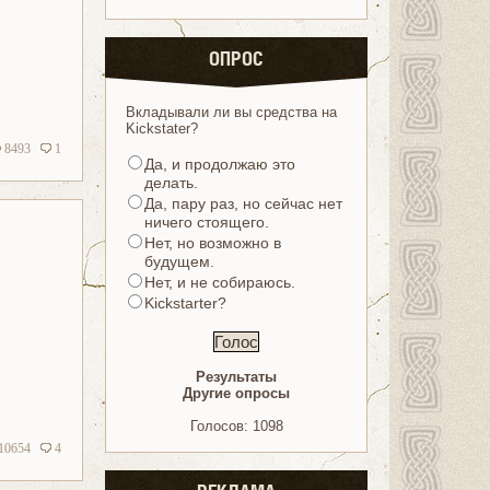
ОПРОС
Вкладывали ли вы средства на
Kickstater?
8493
1
Да, и продолжаю это
делать.
Да, пару раз, но сейчас нет
ничего стоящего.
Нет, но возможно в
будущем.
Нет, и не собираюсь.
Kickstarter?
Результаты
Другие опросы
Голосов: 1098
10654
4