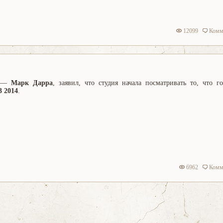
12099
Комм
—
Марк Дарра
, заявил, что студия начала посматривать то, что г
3 2014
.
6962
Комм