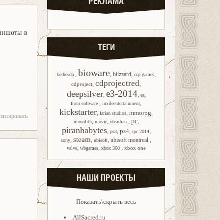
РЕКЛАМА
иншоты в
ТЕГИ
bioware
,
,
,
,
blizzard
bethesda
ccp games
cdprojectred
,
,
cdproject
e3-2014
deepsilver
,
,
,
ea
,
,
from software
inxileentertainment
kickstarter
,
,
mmorpg
,
larian studios
ентировать
,
,
,
pc
,
monolith
movie
obsidian
piranhabytes
,
,
ps4
,
,
ps3
rpc 2014
steam
,
,
,
,
ubisoft montreal
sony
ubisoft
,
,
,
xbox one
valve
wbgames
xbox 360
НАШИ ПРОЕКТЫ
Показать\скрыть весь
AllSacred.ru