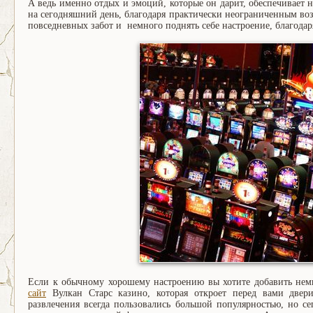
А ведь именно отдых и эмоций, которые он дарит, обеспечивает
на сегодняшний день, благодаря практически неограниченным во
повседневных забот и немного поднять себе настроение, благода
Если к обычному хорошему настроению вы хотите добавить немн
сайт
Вулкан Старс казино, которая откроет перед вами двер
развлечения всегда пользовались большой популярностью, но се