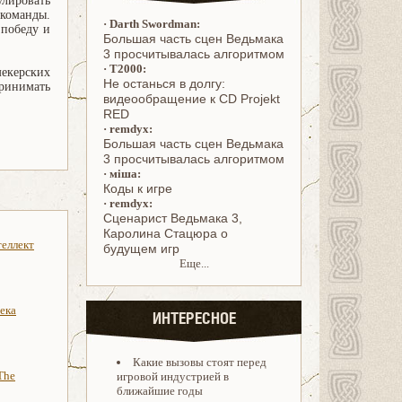
улировать
 команды.
·
Darth Swordman:
 победу и
Большая часть сцен Ведьмака
3 просчитывалась алгоритмом
·
T2000:
мекерских
Не останься в долгу:
ринимать
видеообращение к CD Projekt
RED
·
remdyx:
Большая часть сцен Ведьмака
3 просчитывалась алгоритмом
·
міша:
Коды к игре
·
remdyx:
Cценарист Ведьмака 3,
Каролина Стацюра о
теллект
будущем игр
Еще...
века
ИНТЕРЕСНОЕ
Какие вызовы стоят перед
The
игровой индустрией в
ближайшие годы