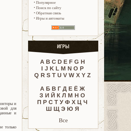
·
Популярное
·
Поиск по сайту
·
Обратная связь
·
Игры и автоматы
ИГРЫ
A
B
C
D
E
F
G
H
I
J
K
L
M
N
O
P
Q
R
S
T
U
V
W
X
Y
Z
А
Б
В
Г
Д
Е
Ё
Ж
З
И
Й
К
Л
М
Н
О
П
Р
С
Т
У
Ф
Х
Ц
Ч
конторы и
Ш
Щ
Э
Ю
Я
овой для
данные и
Все
не только