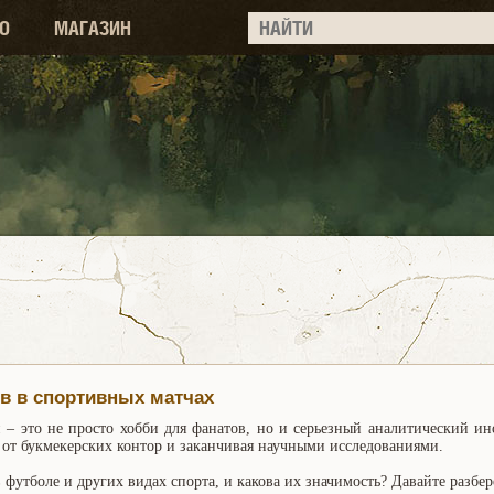
О
МАГАЗИН
ов в спортивных матчах
– это не просто хобби для фанатов, но и серьезный аналитический ин
я от букмекерских контор и заканчивая научными исследованиями.
 футболе и других видах спорта, и какова их значимость? Давайте разбер