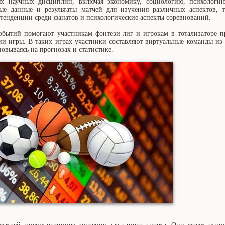
ных научных дисциплин, включая экономику, социологию, психологи
ые данные и результаты матчей для изучения различных аспектов, т
 тенденции среди фанатов и психологические аспекты соревнований.
событий помогают участникам фэнтези-лиг и игрокам в тотализаторе 
ии игры. В таких играх участники составляют виртуальные команды из
новываясь на прогнозах и статистике.